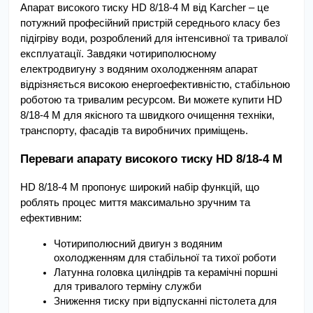
Апарат високого тиску HD 8/18-4 M від Karcher – це 
потужний професійний пристрій середнього класу без 
підігріву води, розроблений для інтенсивної та тривалої 
експлуатації. Завдяки чотириполюсному 
електродвигуну з водяним охолодженням апарат 
відрізняється високою енергоефективністю, стабільною 
роботою та тривалим ресурсом. Ви можете купити HD 
8/18-4 M для якісного та швидкого очищення техніки, 
транспорту, фасадів та виробничих приміщень.
Переваги апарату високого тиску HD 8/18-4 M 
HD 8/18-4 M пропонує широкий набір функцій, що 
роблять процес миття максимально зручним та 
ефективним:
Чотириполюсний двигун з водяним 
охолодженням для стабільної та тихої роботи
Латунна головка циліндрів та керамічні поршні 
для тривалого терміну служби
Зниження тиску при відпусканні пістолета для 