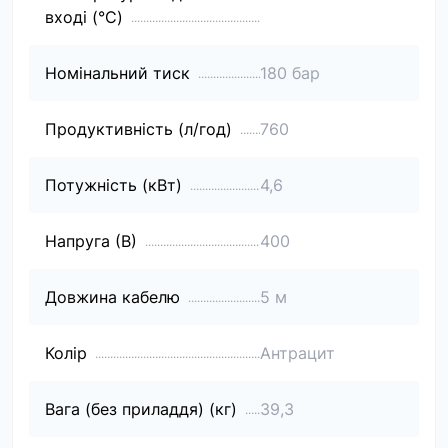
вході (°C)
Номінальний тиск
180 бар
Продуктивність (л/год)
760
Потужність (кВт)
4,6
Напруга (В)
400
Довжина кабелю
5 м
Колір
Антрацит
Вага (без приладдя) (кг)
39,3