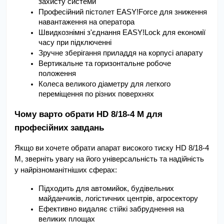
захисту системи
Професійний пістолет EASY!Force для зниження 
навантаження на оператора
Швидкознімні з'єднання EASY!Lock для економії 
часу при підключенні
Зручне зберігання приладдя на корпусі апарату
Вертикальне та горизонтальне робоче 
положення
Колеса великого діаметру для легкого 
переміщення по різних поверхнях
Чому варто обрати HD 8/18-4 M для 
професійних завдань 
Якщо ви хочете обрати апарат високого тиску HD 8/18-4 
M, зверніть увагу на його універсальність та надійність 
у найрізноманітніших сферах:
Підходить для автомийок, будівельних 
майданчиків, логістичних центрів, агросектору
Ефективно видаляє стійкі забруднення на 
великих площах