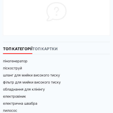
ТОП КАТЕГОРІЇ
ТОП КАРТКИ
піногенератор
піскоструй
шланг для мийки високого тиску
фільтр для мийки високого тиску
обладнання для клінінгу
електровіник
електрична швабра
пилосос