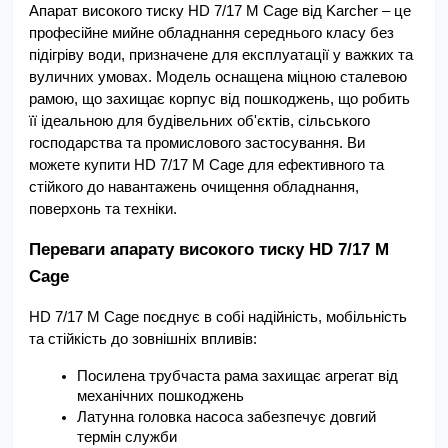
Апарат високого тиску HD 7/17 M Cage від Karcher – це 
професійне мийне обладнання середнього класу без 
підігріву води, призначене для експлуатації у важких та 
вуличних умовах. Модель оснащена міцною сталевою 
рамою, що захищає корпус від пошкоджень, що робить 
її ідеальною для будівельних об'єктів, сільського 
господарства та промислового застосування. Ви 
можете купити HD 7/17 M Cage для ефективного та 
стійкого до навантажень очищення обладнання, 
поверхонь та техніки.
Переваги апарату високого тиску HD 7/17 M 
Cage 
HD 7/17 M Cage поєднує в собі надійність, мобільність 
та стійкість до зовнішніх впливів:
Посилена трубчаста рама захищає агрегат від 
механічних пошкоджень
Латунна головка насоса забезпечує довгий 
термін служби