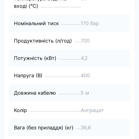
вході (°C)
Номінальний тиск
170 бар
Продуктивність (л/год)
700
Потужність (кВт)
4,2
Напруга (В)
400
Довжина кабелю
5 м
Колір
Антрацит
Вага (без приладдя) (кг)
36,6