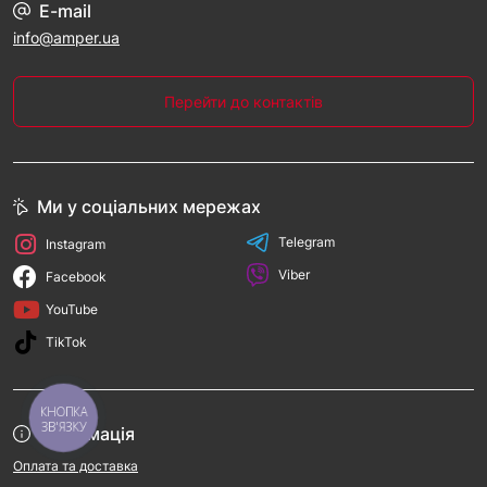
E-mail
info@amper.ua
Перейти до контактів
Ми у соціальних мережах
Telegram
Instagram
Viber
Facebook
YouTube
TikTok
КНОПКА
ЗВ'ЯЗКУ
Інформація
Оплата та доставка