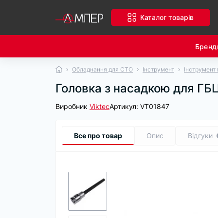
Каталог товарів
Бренд
Обладнання для СТО
Інструмент
Інструмент 
Головка з насадкою для ГБЦ
Виробник
Viktec
Артикул:
VT01847
Все про товар
Опис
Відгуки