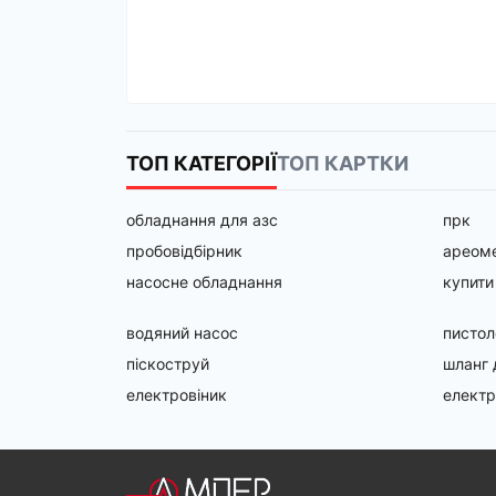
ТОП КАТЕГОРІЇ
ТОП КАРТКИ
обладнання для азс
прк
пробовідбірник
ареом
насосне обладнання
купити
водяний насос
пистол
піскоструй
шланг 
електровіник
електр