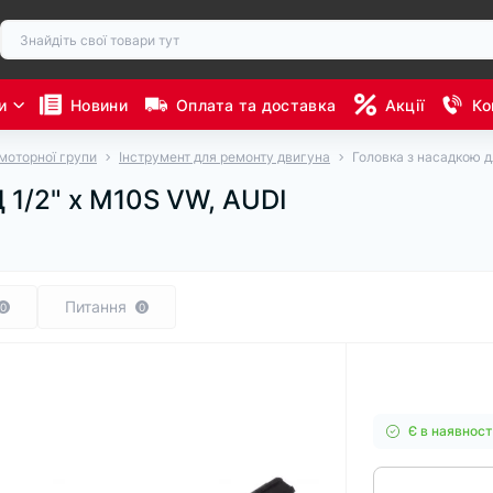
и
Новини
Оплата та доставка
Акції
Ко
моторної групи
Інструмент для ремонту двигуна
Головка з насадкою д
 1/2" х M10S VW, AUDI
Питання
0
0
Є в наявност