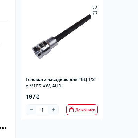
 
Головка з насадкою для ГБЦ 1/2"
х M10S VW, AUDI
197₴
До кошика
.ua