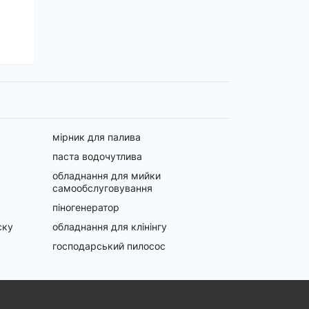
мірник для палива
паста водочутлива
обладнання для мийки
самообслуговування
піногенератор
ску
обладнання для клінінгу
господарський пилосос