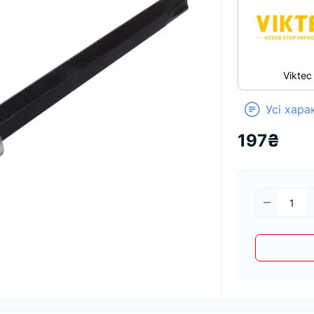
Viktec
Усі хар
197₴