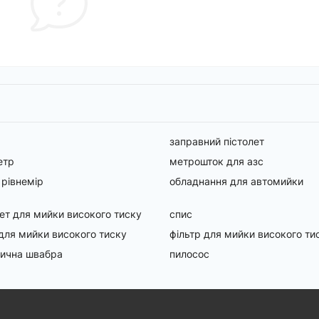
заправний пістолет
етр
метрошток для азс
 рівнемір
обладнання для автомийки
ет для мийки високого тиску
спис
для мийки високого тиску
фільтр для мийки високого ти
ична швабра
пилосос