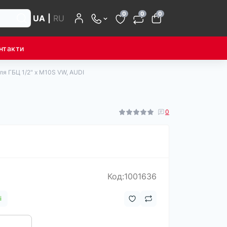
0
0
0
UA
|
RU
нтакти
ля ГБЦ 1/2" х M10S VW, AUDI
0
Код:1001636
і