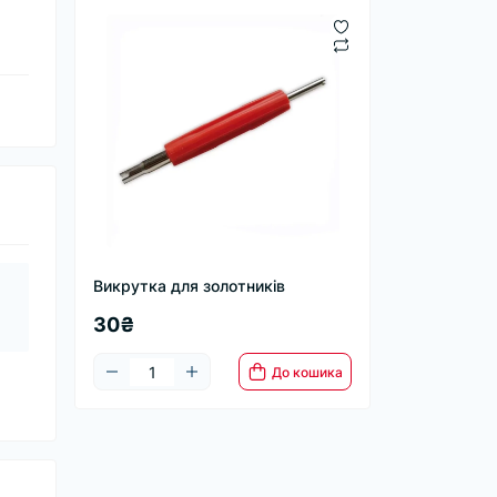
Викрутка для золотників
30₴
До кошика