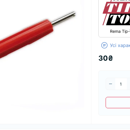
Rema Tip-
Усі хар
30₴