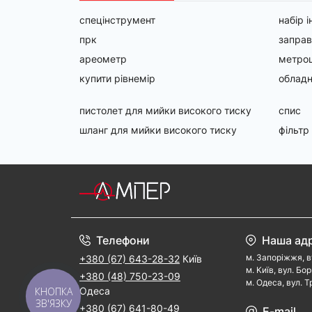
спецінструмент
набір 
прк
заправ
ареометр
метрош
купити рівнемір
обладн
пистолет для мийки високого тиску
спис
шланг для мийки високого тиску
фільтр
Телефони
Наша ад
м. Запорiжжя, в
+380 (67) 643-28-32
Київ
м. Kиїв, вул. Бо
+380 (48) 750-23-09
м. Одеса, вул. Т
КНОПКА
Одеса
ЗВ'ЯЗКУ
+380 (67) 641-80-49
E-mail