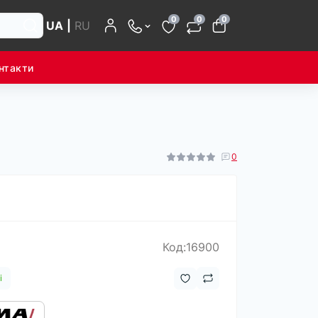
0
0
0
UA
|
RU
нтакти
0
Код:16900
і