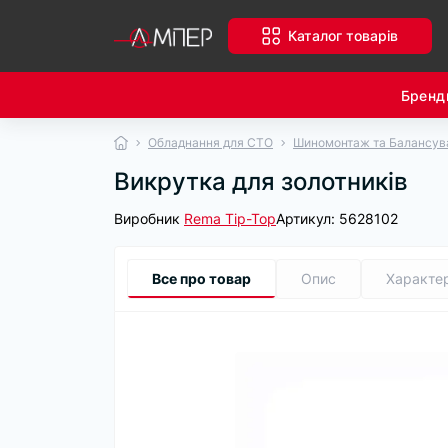
Каталог товарів
Бренд
Обладнання для СТО
Шиномонтаж та Балансув
Викрутка для золотників
Виробник
Rema Tip-Top
Артикул:
5628102
Все про товар
Опис
Характе