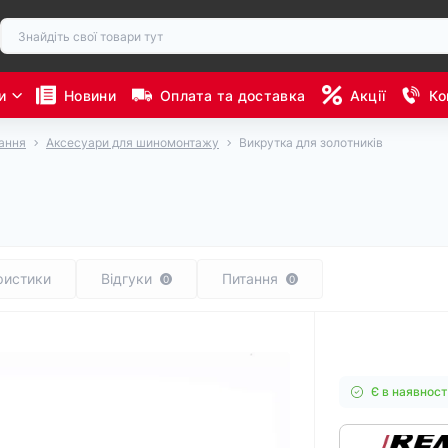
и
Новини
Оплата та доставка
Акції
Ко
ання
Аксесуари для шиномонтажу
Викрутка для золотників
ристики
Відгуки
Питання
0
0
Є в наявност