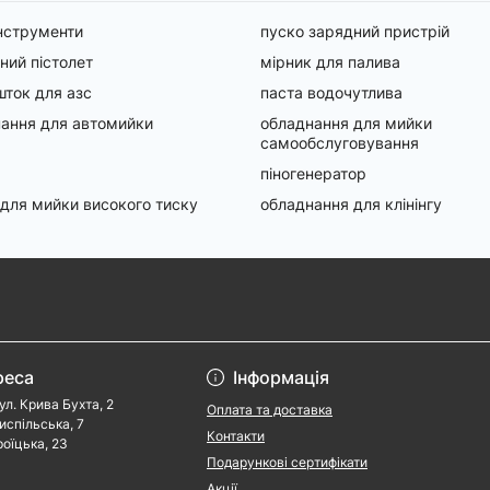
інструменти
пуско зарядний пристрій
ний пістолет
мірник для палива
ток для азс
паста водочутлива
ання для автомийки
обладнання для мийки
самообслуговування
піногенератор
 для мийки високого тиску
обладнання для клінінгу
реса
Інформація
ул. Крива Бухта, 2
Оплата та доставка
риспільська, 7
Контакти
роїцька, 23
Подарункові сертифікати
Акції