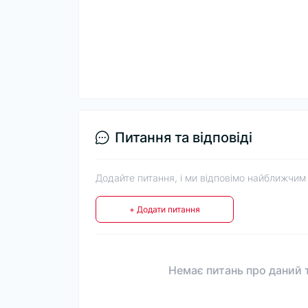
Питання та відповіді
Додайте питання, і ми відповімо найближчим
+ Додати питання
Немає питань про даний т