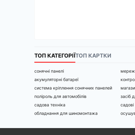
ТОП КАТЕГОРІЇ
ТОП КАРТКИ
сонячні панелі
мереже
акумуляторні батареї
контро
система кріплення сонячних панелей
магази
поліроль для автомобілів
засіб 
садова техніка
садові
обладнання для шиномонтажа
осушув