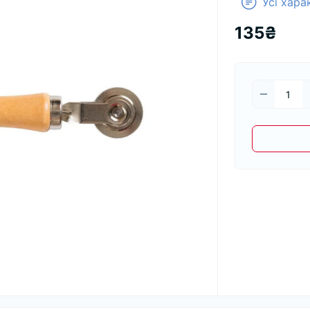
Усі хар
135₴