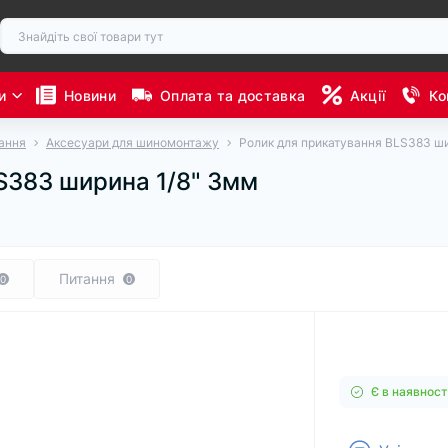
и
Новини
Оплата та доставка
Акції
Ко
ання
Аксесуари для шиномонтажу
Ролик для прикатування BLS383 ш
S383 ширина 1/8" 3мм
Питання
0
0
Є в наявност