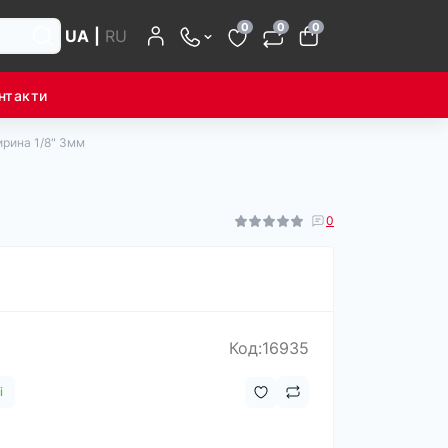
0
0
0
UA
|
RU
нтакти
ирина 1/8" 3мм
0
Код:16935
і