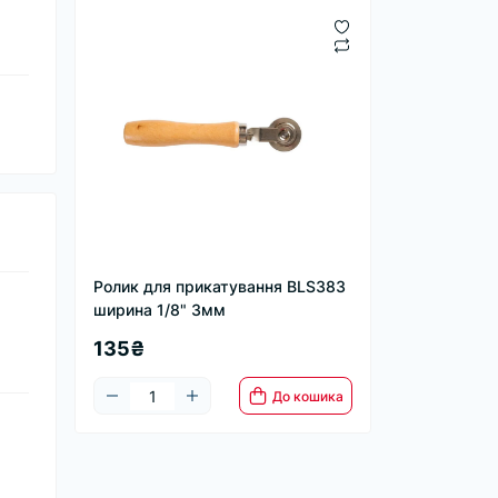
Ролик для прикатування BLS383
ширина 1/8" 3мм
135₴
До кошика