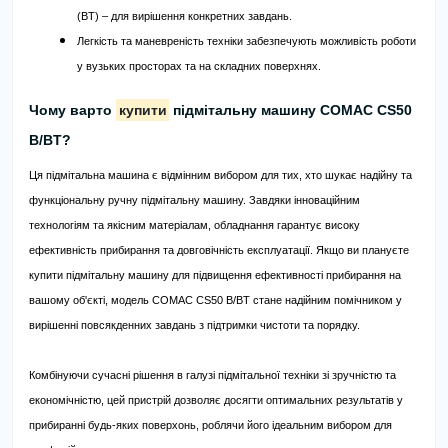
(BT) – для вирішення конкретних завдань.
Легкість та маневреність техніки забезпечують можливість роботи
у вузьких просторах та на складних поверхнях.
Чому варто
купити
підмітальну машину COMAC CS50
B/BT?
Ця підмітальна машина є відмінним вибором для тих, хто шукає надійну та
функціональну ручну підмітальну машину. Завдяки інноваційним
технологіям та якісним матеріалам, обладнання гарантує високу
ефективність прибирання та довговічність експлуатації. Якщо ви плануєте
купити підмітальну машину для підвищення ефективності прибирання на
вашому об'єкті, модель COMAC CS50 B/BT стане надійним помічником у
вирішенні повсякденних завдань з підтримки чистоти та порядку.
Комбінуючи сучасні рішення в галузі підмітальної техніки зі зручністю та
економічністю, цей пристрій дозволяє досягти оптимальних результатів у
прибиранні будь-яких поверхонь, роблячи його ідеальним вибором для