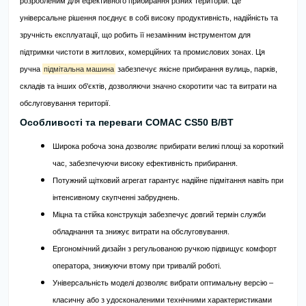
розробленим для ефективного прибирання різних територій. Це
універсальне рішення поєднує в собі високу продуктивність, надійність та
зручність експлуатації, що робить її незамінним інструментом для
підтримки чистоти в житлових, комерційних та промислових зонах. Ця
ручна
підмітальна машина
забезпечує якісне прибирання вулиць, парків,
складів та інших об'єктів, дозволяючи значно скоротити час та витрати на
обслуговування території.
Особливості та переваги COMAC CS50 B/BT
Широка робоча зона дозволяє прибирати великі площі за короткий
час, забезпечуючи високу ефективність прибирання.
Потужний щітковий агрегат гарантує надійне підмітання навіть при
інтенсивному скупченні забруднень.
Міцна та стійка конструкція забезпечує довгий термін служби
обладнання та знижує витрати на обслуговування.
Ергономічний дизайн з регульованою ручкою підвищує комфорт
оператора, знижуючи втому при тривалій роботі.
Універсальність моделі дозволяє вибрати оптимальну версію –
класичну або з удосконаленими технічними характеристиками