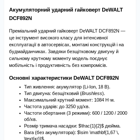
Акумуляторний ударний гайковерт DeWALT 
DCF892N
Преміальний ударний гайковерт DeWALT DCF892N — 
це інструмент високого класу для інтенсивної 
експлуатації в автосервісах, монтажі конструкцій і на 
будмайданчиках. Завдяки безщітковому двигуну й 
сильному крутному моменту модель поєднує 
мобільність і продуктивність без компромісів.
Основні характеристики DeWALT DCF892N
Тип живлення: акумулятор (Li-Ion, 18 В).
Тип двигуна: безщітковий (
Brushless
).
Максимальний крутний момент: 1084 Н·м.
Частота ударів: до 3250 уд/хв.
Частоти обертання (3 режими): 600 / 1200 / 2000 
об/хв.
Розмір тримача насадки: $\frac{1}{2}$ дюйма.
Вага (без акумулятора): $\sim \mathbf{1,67 \, 
\text{кг}}$.