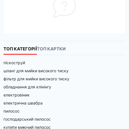
ТОП КАТЕГОРІЇ
ТОП КАРТКИ
піскоструй
шланг для мийки високого тиску
фільтр для мийки високого тиску
обладнання для клінінгу
електровіник
електрична швабра
пилосос
господарський пилосос
купити миючий пилосос