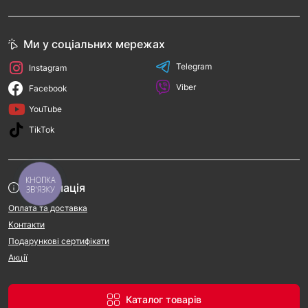
Ми у соціальних мережах
Telegram
Instagram
Viber
Facebook
YouTube
TikTok
КНОПКА
Інформація
ЗВ'ЯЗКУ
Оплата та доставка
Контакти
Подарункові сертифікати
Акції
Каталог товарів