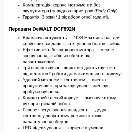
Комплектація: корпус інструмента без 
акумулятора і зарядного пристрою (
Body Only
).
Гарантія: 3 роки / 1 рік абсолютної гарантії.
Переваги DeWALT DCF892N
Вражаюча потужність — 1084 Н·м вистачає для 
серйозних завдань зі затягування болтів і гайок.
Ефективність безщіткового мотора — менше 
зношування, стабільні оберти під 
навантаженням.
Три налаштовувані швидкості дають гнучкість: 
від делікатної роботи до максимального режиму.
Ударний механізм з контролем — висока 
продуктивність при закручуванні, зменшує 
пробуксовування.
Компактний і легкий корпус — зменшує втому 
рук при тривалій роботі.
Реверс і регулювання швидкості — додає 
контроль у зворотному режимі та тонке 
налаштування обертів.
LED-підсвічування — корисне в умовах 