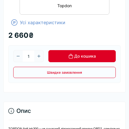
Topdon
Усі характеристики
2 660₴
До кошика
Швидке замовлення
Опис
TOPDON ArtiLink300 – це сучасний діагностичний прилад OBD2, спеціально