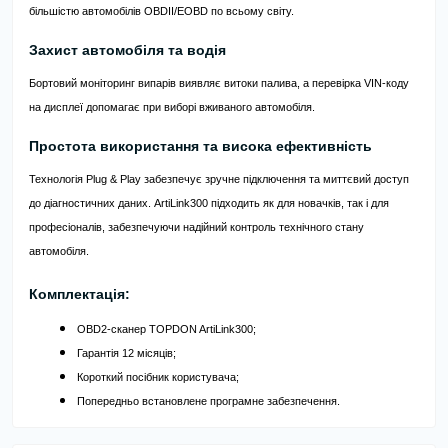
більшістю автомобілів OBDII/EOBD по всьому світу.
Захист автомобіля та водія
Бортовий моніторинг випарів виявляє витоки палива, а перевірка VIN-коду
на дисплеї допомагає при виборі вживаного автомобіля.
Простота використання та висока ефективність
Технологія Plug & Play забезпечує зручне підключення та миттєвий доступ
до діагностичних даних. ArtiLink300 підходить як для новачків, так і для
професіоналів, забезпечуючи надійний контроль технічного стану
автомобіля.
Комплектація:
OBD2-сканер TOPDON ArtiLink300;
Гарантія 12 місяців;
Короткий посібник користувача;
Попередньо встановлене програмне забезпечення.