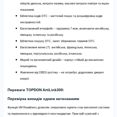
обертів двигуна, витрати палива, масової витрати повітря та інших
показників.
Бібліотека кодів DTC – миттєвий пошук та розшифровка кодів
несправностей.
Багатомовний інтерфейс – підтримка 7 мов, включаючи англійську,
німецьку, іспанську та російську.
Бібліотека пошуку DTC, запит збережених термінів DTC.
Багатомовне меню (7): англійська, французька, японська,
німецька, португальська, російська, іспанська.
Міцний та ергономічний дизайн – корпус стійкий до механічних
пошкоджень.
Живлення від OBD2-роз'єму – не потребує додаткових джерел
енергії.
Переваги TOPDON ArtiLink300:
Перевірка викидів одним натисканням
Функція I/M Readiness дозволяє оперативно оцінити стан вихлопної системи
та переконатися у відповідності екостандартам. Пристрій сумісний з