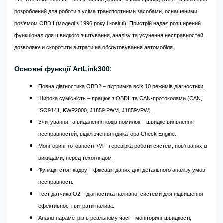
розроблений для роботи з усіма транспортними засобами, оснащеними
роз'ємом OBDII (моделі з 1996 року і новіші). Пристрій надає розширений
функціонал для швидкого зчитування, аналізу та усунення несправностей,
дозволяючи скоротити витрати на обслуговування автомобіля.
Основні функції ArtLink300:
Повна діагностика OBD2 – підтримка всіх 10 режимів діагностики.
Широка сумісність – працює з OBDII та CAN-протоколами (CAN,
ISO9141, KWP2000, J1859 PWM, J1859VPW).
Зчитування та видалення кодів помилок – швидке виявлення
несправностей, відключення індикатора Check Engine.
Моніторинг готовності I/M – перевірка роботи систем, пов'язаних із
викидами, перед техоглядом.
Функція стоп-кадру – фіксація даних для детального аналізу умов
несправності.
Тест датчика O2 – діагностика паливної системи для підвищення
ефективності витрати палива.
Аналіз параметрів в реальному часі – моніторинг швидкості,