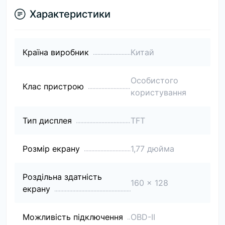
Характеристики
Країна виробник
Китай
Особистого
Клас пристрою
користування
Тип дисплея
TFT
Розмір екрану
1,77 дюйма
Роздільна здатність
160 x 128
екрану
Можливість підключення
OBD-II