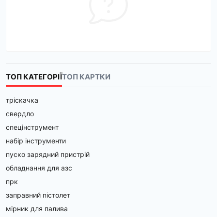
ТОП КАТЕГОРІЇ
ТОП КАРТКИ
тріскачка
свердло
спецінструмент
набір інструменти
пуско зарядний пристрій
обладнання для азс
прк
заправний пістолет
мірник для палива