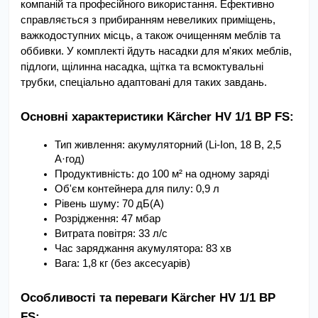
компаній та професійного використання. Ефективно 
справляється з прибиранням невеликих приміщень, 
важкодоступних місць, а також очищенням меблів та 
оббивки. У комплекті йдуть насадки для м'яких меблів, 
підлоги, щілинна насадка, щітка та всмоктувальні 
трубки, спеціально адаптовані для таких завдань.
Основні характеристики Kärcher HV 1/1 BP FS:
Тип живлення: акумуляторний (Li-Ion, 18 В, 2,5 
А·год)
Продуктивність: до 100 м² на одному заряді
Об'єм контейнера для пилу: 0,9 л
Рівень шуму: 70 дБ(A)
Розрідження: 47 мбар
Витрата повітря: 33 л/с
Час заряджання акумулятора: 83 хв
Вага: 1,8 кг (без аксесуарів)
Особливості та переваги Kärcher HV 1/1 BP 
FS: