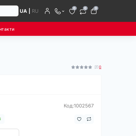
0
0
0
UA
|
RU
нтакти
0
Код:1002567
і