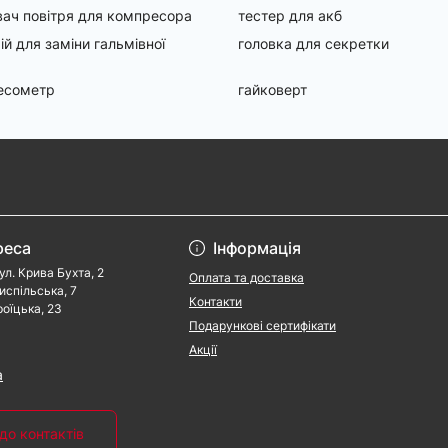
ач повітря для компресора
тестер для акб
ій для заміни гальмівної
головка для секретки
есометр
гайковерт
реса
Інформація
ул. Крива Бухта, 2
Оплата та доставка
риспільська, 7
Контакти
роїцька, 23
Подарункові сертифікати
Акції
a
до контактів