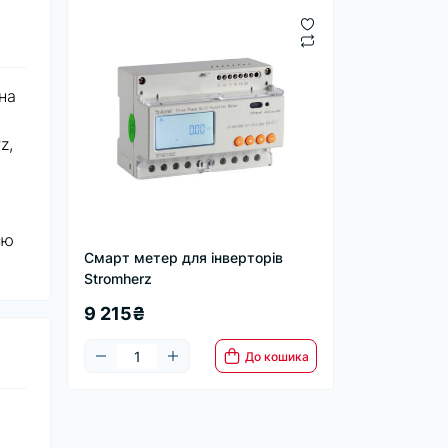
 на
z,
єю
Смарт метер для інверторів
Stromherz
9 215₴
До кошика