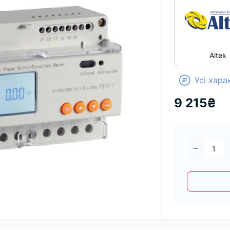
Altek
Усі хар
9 215₴