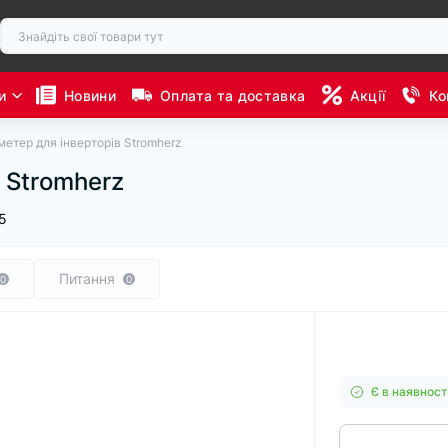
и
Новини
Оплата та доставка
Акції
Ко
етер для інверторів Stromherz
 Stromherz
5
Питання
0
0
Є в наявност