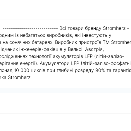
-------------------------- Всі товари бренду Stromherz -
дним із небагатьох виробників, які інвестують у
 на сонячних батареях. Виробник пристроїв TM Stromher
дчених інженерів-фахівців у Вельсі, Австрія,
слідженнях технології акумуляторів LFP (літій-залізо-
рігання енергії). Акумулятори LFP (літій-залізо-фосфатні
понад 10 000 циклів при глибині розряду 90% та гаранті
ика Stromherz.