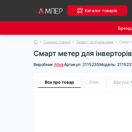
Каталог товарів
Бренд
Сонячні станції
Захист та лічильники
Смарт м
Смарт метер для інверторів
Виробник
Altek
Артикул:
2115235
Модель:
211523
Все про товар
Опис
Відгуки