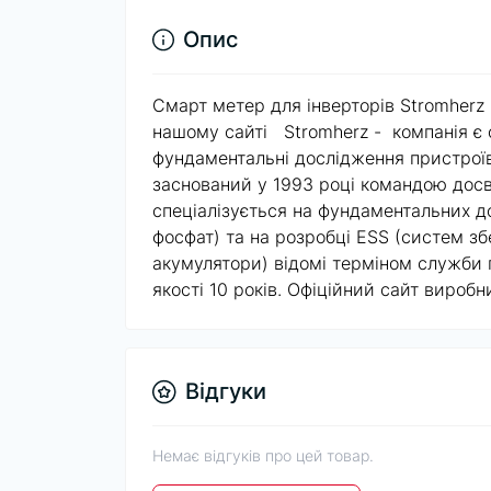
Опис
Смарт метер для інверторів Stromherz -
нашому сайті Stromherz - компанія є о
фундаментальні дослідження пристроїв
заснований у 1993 році командою досві
спеціалізується на фундаментальних до
фосфат) та на розробці ESS (систем збе
акумулятори) відомі терміном служби 
якості 10 років. Офіційний сайт виробн
Відгуки
Немає відгуків про цей товар.