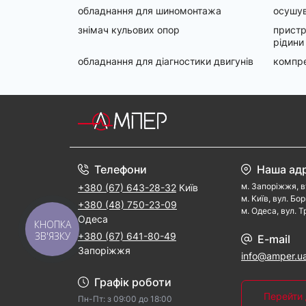
обладнання для шиномонтажа
осушув
знімач кульових опор
пристр
рідини
обладнання для діагностики двигунів
компр
Телефони
Наша ад
м. Запорiжжя, в
+380 (67) 643-28-32
Київ
м. Kиїв, вул. Бо
+380 (48) 750-23-09
м. Одеса, вул. Т
Одеса
КНОПКА
ЗВ'ЯЗКУ
+380 (67) 641-80-49
E-mail
Запоріжжя
info@amper.u
Графік роботи
Перейти 
Пн-Пт: з 09:00 дo 18:00