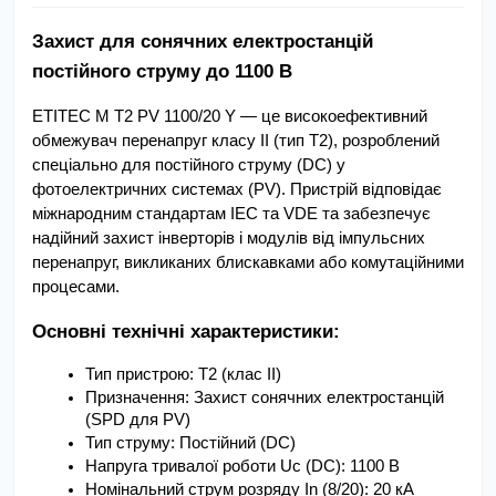
Захист для сонячних електростанцій 
постійного струму до 1100 В
ETITEC M T2 PV 1100/20 Y — це високоефективний 
обмежувач перенапруг класу II (тип T2), розроблений 
спеціально для постійного струму (DC) у 
фотоелектричних системах (PV). Пристрій відповідає 
міжнародним стандартам IEC та VDE та забезпечує 
надійний захист інверторів і модулів від імпульсних 
перенапруг, викликаних блискавками або комутаційними 
процесами.
Основні технічні характеристики:
Тип пристрою: T2 (клас II)
Призначення: Захист сонячних електростанцій 
(SPD для PV)
Тип струму: Постійний (DC)
Напруга тривалої роботи Uc (DC): 1100 В
Номінальний струм розряду In (8/20): 20 кА