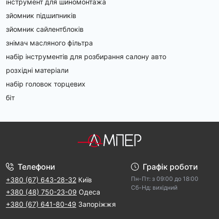
інструмент для шиномонтажа
зйомник підшипників
зйомник сайлентблоків
знімач масляного фільтра
набір інструментів для розбирання салону авто
розхідні матеріали
набір головок торцевих
біт
Телефони
Графік роботи
Пн-Пт: з 09:00 дo 18:00
+380 (67) 643-28-32
Київ
Cб-Hд: виxідний
+380 (48) 750-23-09
Одеса
+380 (67) 641-80-49
Запоріжжя