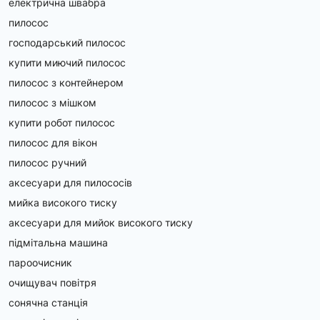
електрична швабра
пилосос
господарський пилосос
купити миючий пилосос
пилосос з контейнером
пилосос з мішком
купити робот пилосос
пилосос для вікон
пилосос ручний
аксесуари для пилососів
мийка високого тиску
аксесуари для мийок високого тиску
підмітальна машина
пароочисник
очищувач повітря
сонячна станція