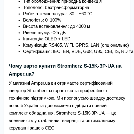
Тип охолодження: природна конвекція
Топологія: безтрансформаторна
Робоча температура: -30…+60 °C
Вологість: 0–100%
Висота встановлення: до 4000 м
Рівень шуму: <25 дБ
Індикація: OLED + LED
Комунікації: RS485, WiFi, GPRS, LAN (опціонально)
Сертифікація: IEC, EN, VDE, G98, G99, CEI, IS, RD та 
Чому варто купити Stromherz S-15K-3Р-UA на
Amper.ua?
У магазині
Amper.ua
ви отримаєте сертифікований
інвертор Stromherz із гарантією та професійною
технічною підтримкою. Ми пропонуємо швидку доставку
по всій Україні та допоможемо підібрати повний
комплект обладнання. Stromherz S-15K-3Р-UA — це
впевненість у стабільній генерації та оптимальному
керуванні вашою СЕС.