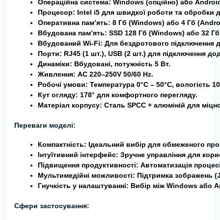
Операційна система:
 Windows (опційно) або Androi
Процесор:
 Intel i5 для швидкої роботи та обробки 
Оперативна пам’ять:
 8 Гб (Windows) або 4 Гб (Andro
Вбудована пам’ять:
 SSD 128 Гб (Windows) або 32 Гб
Вбудований Wi-Fi:
 Для бездротового підключення д
Порти:
 RJ45 (1 шт.), USB (2 шт.) для підключення д
Динаміки:
 Вбудовані, потужність 5 Вт.
Живлення:
 AC 220–250V 50/60 Hz.
Робочі умови:
 Температура 0°C – 50°C, вологість 1
Кут огляду:
 178° для комфортного перегляду.
Матеріал корпусу:
 Сталь SPCC + алюміній для міцно
Переваги моделі:
Компактність:
 Ідеальний вибір для обмеженого про
Інтуїтивний інтерфейс:
 Зручне управління для кори
Підвищення продуктивності:
 Автоматизація процес
Мультимедійні можливості:
 Підтримка зображень (J
Гнучкість у налаштуванні:
 Вибір між Windows або A
Сфери застосування: