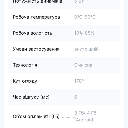
Потужність динаміків
5 Вт
Робоча температура
0℃-50℃
Робоча вологість
10%-85%
Умови застосування
внутрішній
Технологія
Ємнісна
Кут огляду
178º
Час відгуку (мс)
6
8 Гб/ 4 Гб
Об'єм оп.пам'яті (Гб)
(Android)