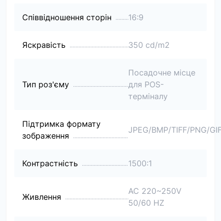
Співвідношення сторін
16:9
Яскравість
350 cd/m2
Посадочне місце
Тип роз'єму
для POS-
терміналу
Підтримка формату
JPEG/BMP/TIFF/PNG/GI
зображення
Контрастність
1500:1
AC 220~250V
Живлення
50/60 HZ