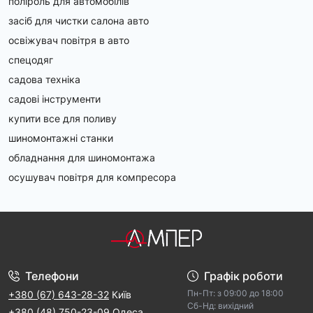
поліроль для автомобілів
засіб для чистки салона авто
освіжувач повітря в авто
спецодяг
садова техніка
садові інструменти
купити все для поливу
шиномонтажні станки
обладнання для шиномонтажа
осушувач повітря для компресора
Телефони
Графік роботи
Пн-Пт: з 09:00 дo 18:00
+380 (67) 643-28-32
Київ
Cб-Hд: виxідний
+380 (48) 750-23-09
Одеса