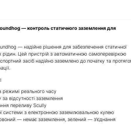
roundhog — контроль статичного заземлення для
undhog — надійне рішення для забезпечення статичної
их рідин. Цей пристрій з автоматичною самоперевіркою
спортний засіб надійно заземлено до початку та протяг
ації.
:
в режимі реального часу
 за відсутності заземлення
ання переливу Scully
ої системи з електронною заземлювальною кулею
 червоний — немає заземлення, зелений — з'єднання