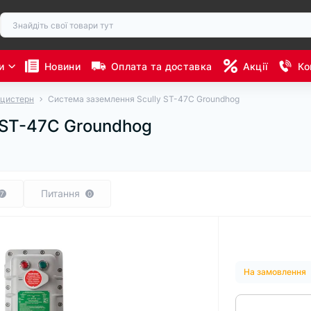
и
Новини
Оплата та доставка
Акції
Ко
оцистерн
Система заземлення Scully ST-47C Groundhog
 ST-47C Groundhog
Питання
7
0
На замовлення