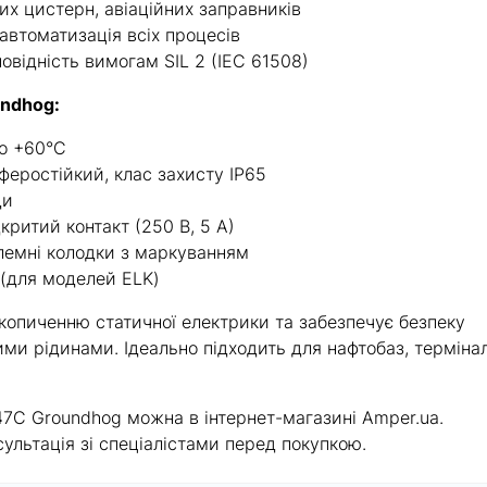
их цистерн, авіаційних заправників
автоматизація всіх процесів
овідність вимогам SIL 2 (IEC 61508)
undhog:
до +60°C
феростійкий, клас захисту IP65
ди
критий контакт (250 В, 5 А)
клемні колодки з маркуванням
(для моделей ELK)
акопиченню статичної електрики та забезпечує безпеку
ми рідинами. Ідеально підходить для нафтобаз, термінал
47C Groundhog можна в інтернет-магазині Amper.ua.
сультація зі спеціалістами перед покупкою.