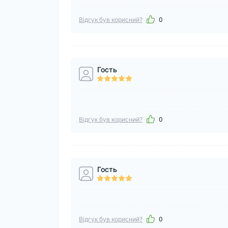
Відгук був корисний?
0
Гость
Відгук був корисний?
0
Гость
Відгук був корисний?
0