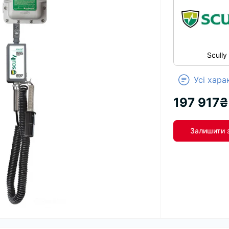
Scully
Усі хар
197 917₴
Залишити 