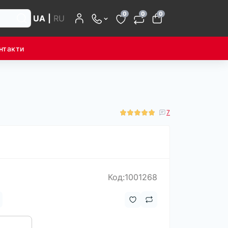
0
0
0
UA
|
RU
нтакти
7
Код:1001268