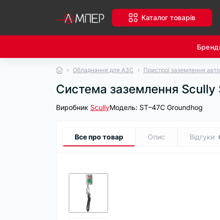
Каталог товарів
Бренд
Обладнання для АЗС
Пристрої заземлення авт
Система заземлення Scully
Виробник
Scully
Модель:
ST–47C Groundhog
Все про товар
Опис
Відгуки