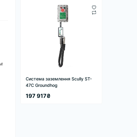
ом
Система заземлення Scully ST-
47C Groundhog
197 917₴