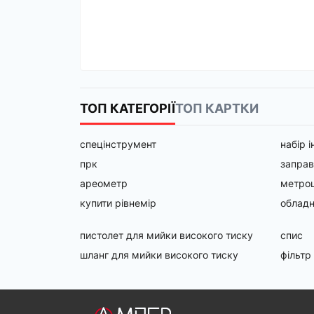
ТОП КАТЕГОРІЇ
ТОП КАРТКИ
спецінструмент
набір 
прк
заправ
ареометр
метрош
купити рівнемір
обладн
пистолет для мийки високого тиску
спис
шланг для мийки високого тиску
фільтр