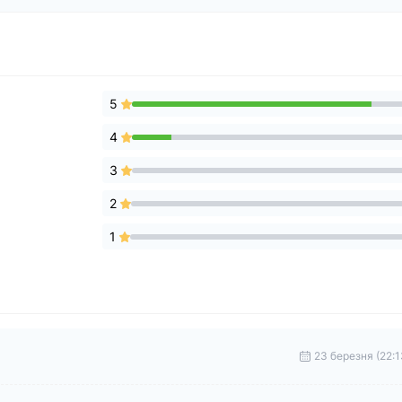
5
4
3
2
1
23 березня (22:1