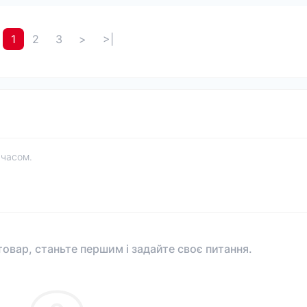
1
2
3
>
>|
 часом.
овар, станьте першим і задайте своє питання.