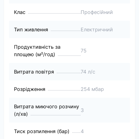
Клас
Професійний
Тип живлення
Електричний
Продуктивність за
75
площею (м²/год)
Витрата повітря
74 л/с
Розрідження
254 мбар
Витрата миючого розчину
3
(л/хв)
Тиск розпилення (бар)
4