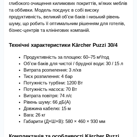
глибокого очищення килимових покриттів, м'яких меблів 
та оббивки. Модель поєднує в собі високу 
продуктивність, великий об'єм баків і низький рівень 
шуму, що робить її оптимальним рішенням для готелів, 
бізнес-центрів та клінінгових компаній.
Технічні характеристики Kärcher Puzzi 30/4
Продуктивність за площею: 60–75 м²/год
Об'єм баків для чистої / брудної води: 30 / 15 л
Витрата розпилення: 3 л/хв
Тиск розпилення: 4 бар
Потужність турбіни: 1200 Вт
Потужність насоса: 70 Вт
Витрата повітря: 74 л/с
Рівень шуму: 66 дБ(A)
Довжина кабелю: 15 м
Вага: 26 кг
Габарити (Д×Ш×В): 580 × 460 × 930 мм
Комплектація та особливості Kärcher Puzzi 