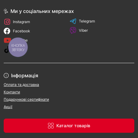
Ми у соціальних мережах
Telegram
Instagram
Viber
Facebook
YouTube
КНОПКА
TikTok
ЗВ'ЯЗКУ
Інформація
Оплата та доставка
Контакти
Подарункові сертифікати
Акції
Каталог товарів