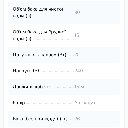
Об'єм бака для чистої
30
води (л)
Об'єм бака для брудної
15
води (л)
Потужність насосу (Вт)
70
Напруга (В)
240
Довжина кабелю
15 м
Колір
Антрацит
Вага (без приладдя) (кг)
26