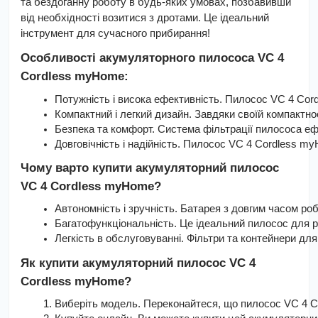
та бездоганну роботу в будь-яких умовах, позбавивши
від необхідності возитися з дротами. Це ідеальний
інструмент для сучасного прибирання!
Особливості акумуляторного пилососа VC 4
Cordless myHome:
Потужність і висока ефективність. Пилосос VC 4 Cor
Компактний і легкий дизайн. Завдяки своїй компактно
Безпека та комфорт. Система фільтрації пилососа е
Довговічність і надійність. Пилосос VC 4 Cordless 
Чому варто купити акумуляторний пилосос
VC 4 Cordless myHome?
Автономність і зручність. Батарея з довгим часом р
Багатофункціональність. Це ідеальний пилосос для р
Легкість в обслуговуванні. Фільтри та контейнери дл
Як купити акумуляторний пилосос VC 4
Cordless myHome?
Виберіть модель. Переконайтеся, що пилосос VC 4 Co