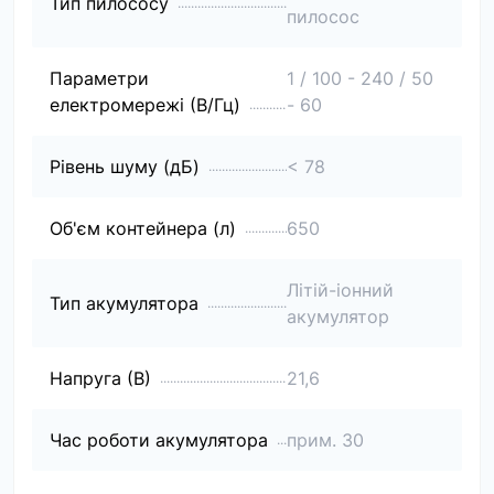
Тип пилососу
пилосос
Параметри
1 / 100 - 240 / 50
електромережі (В/Гц)
- 60
Рівень шуму (дБ)
< 78
Об'єм контейнера (л)
650
Літій-іонний
Тип акумулятора
акумулятор
Напруга (В)
21,6
Час роботи акумулятора
прим. 30