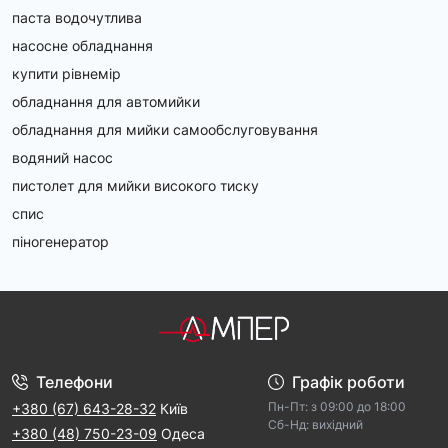
паста водочутлива
насосне обладнання
купити рівнемір
обладнання для автомийки
обладнання для мийки самообслуговування
водяний насос
пистолет для мийки високого тиску
спис
піногенератор
Телефони
Графік роботи
Пн-Пт: з 09:00 дo 18:00
+380 (67) 643-28-32
Київ
Cб-Hд: виxідний
+380 (48) 750-23-09
Одеса