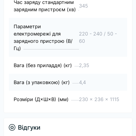
Час заряду стандартним
345
зарядним пристроєм (хв)
Параметри
електромережі для
220 - 240 / 50 -
зарядного пристрою (В/
60
Гц)
Вага (без приладдя) (кг)
2,35
Вага (з упаковкою) (кг)
4,4
Розміри (Д×Ш×В) (мм)
230 x 236 x 1115
Відгуки