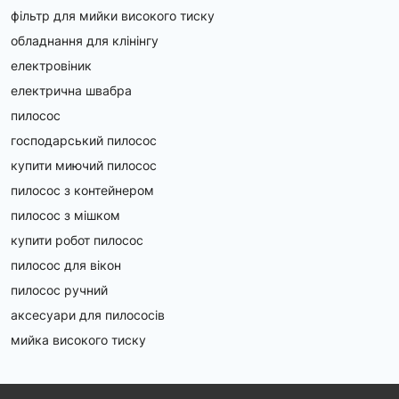
фільтр для мийки високого тиску
обладнання для клінінгу
електровіник
електрична швабра
пилосос
господарський пилосос
купити миючий пилосос
пилосос з контейнером
пилосос з мішком
купити робот пилосос
пилосос для вікон
пилосос ручний
аксесуари для пилососів
мийка високого тиску