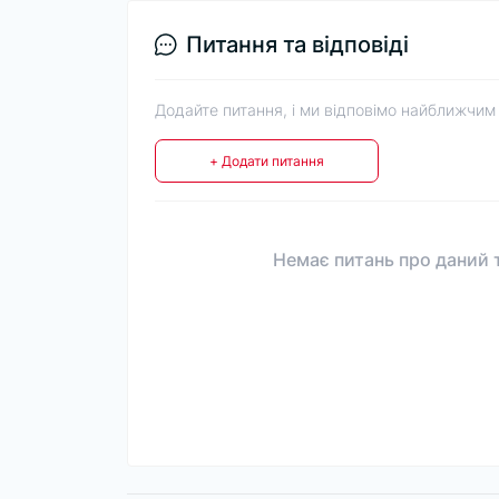
Питання та відповіді
Додайте питання, і ми відповімо найближчим
+ Додати питання
Немає питань про даний т