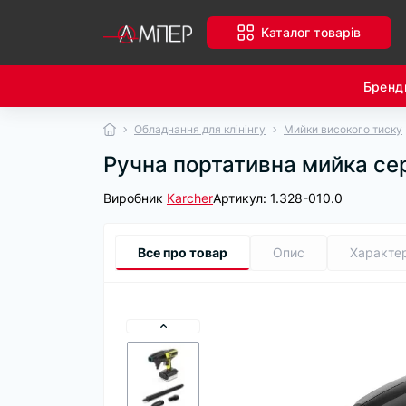
Каталог товарів
Бренд
Обладнання для клінінгу
Мийки високого тиску
Ручна портативна мийка се
Виробник
Karcher
Артикул:
1.328-010.0
Все про товар
Опис
Характе