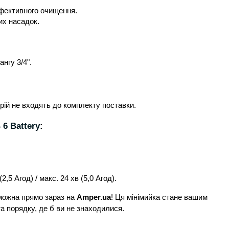
ефективного очищення.
их насадок.
нгу 3/4".
рій не входять до комплекту поставки.
6 Battery:
,5 Агод) / макс. 24 хв (5,0 Агод).
ожна прямо зараз на
Amper.ua
! Ця мінімийка стане вашим
а порядку, де б ви не знаходилися.