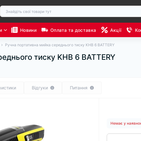
и
Новини
Оплата та доставка
Акції
Ко
Ручна портативна мийка середнього тиску KHB 6 BATTERY
реднього тиску KHB 6 BATTERY
ристики
Відгуки
Питання
0
0
Немає у наявно