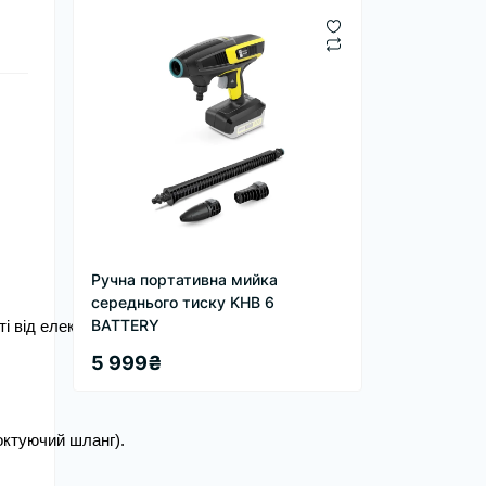
Ручна портативна мийка
середнього тиску KHB 6
BATTERY
і від електромережі.
5 999₴
октуючий шланг).