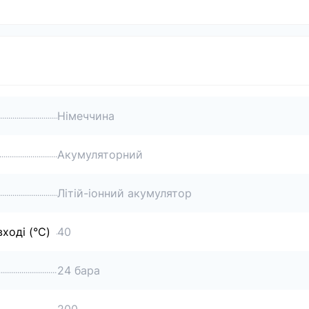
Німеччина
Акумуляторний
Літій-іонний акумулятор
ході (°C)
40
24 бара