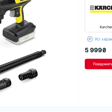
Karche
Усі хар
5 999₴
Повідомити