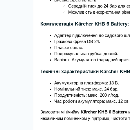
Висока ефективність:
Середній тиск до 24 бар для 
Можливість використання різн
Комплектація Kärcher KHB 6 Battery:
Адаптер підключення до садового шла
Грязьова фреза DB 24.
Пласке сопло.
Подовжувальна трубка: довгий.
Варіант: Акумулятор і зарядний прист
Технічні характеристики Kärcher KHB 
Акумуляторна платформа: 18 В.
Номінальний тиск: макс. 24 бар.
Продуктивність: макс. 200 л/год.
Час роботи акумулятора: макс. 12 хв (2
Замовити мінімийку
Kärcher KHB 6 Battery
м
незамінним помічником у підтримці чистоти т