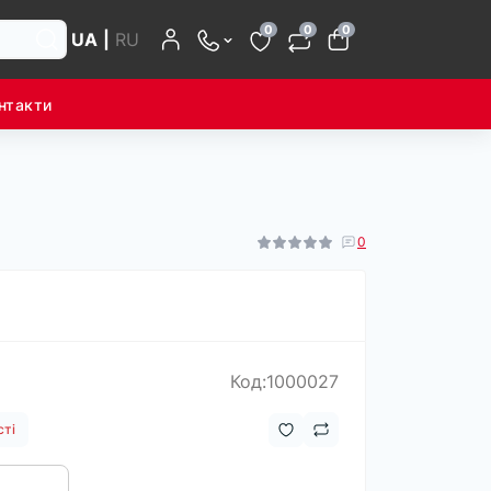
0
0
0
UA
|
RU
нтакти
0
Код:1000027
сті