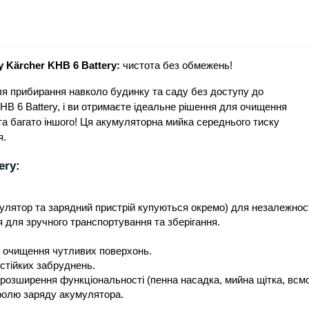
 Kärcher KHB 6 Battery:
чистота без обмежень!
ля прибирання навколо будинку та саду без доступу до
HB 6 Battery, і ви отримаєте ідеальне рішення для очищення
 та багато іншого! Ця акумуляторна мийка середнього тиску
я.
ery:
лятор та зарядний пристрій купуються окремо) для незалежност
я для зручного транспортування та зберігання.
 очищення чутливих поверхонь.
стійких забруднень.
 розширення функціональності (пенна насадка, мийна щітка, всм
тролю заряду акумулятора.