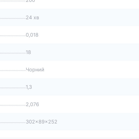
200
24 хв
0,018
18
Чорний
1,3
2,076
302x89x252