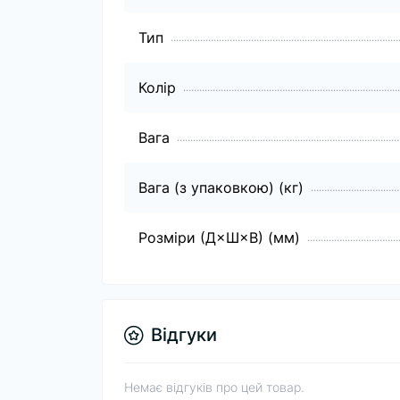
Тип
Колір
Вага
Вага (з упаковкою) (кг)
Розміри (Д×Ш×В) (мм)
Відгуки
Немає відгуків про цей товар.