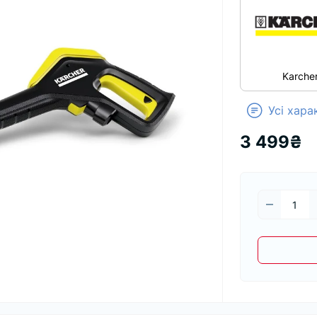
Karche
Усі хар
3 499₴