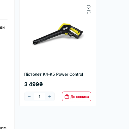
оди
Пістолет K4-K5 Power Control
3 499₴
До кошика
шим.