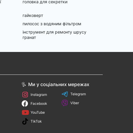
ї
головка для секретки
гайковерт
пилосос з водяним фільтром
інструмент для ремонту шрусу
гранат
Ми у соціальних мережах
Telegram
Instagram
Viber
Facebook
YouTube
TikTok