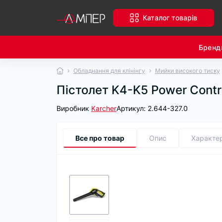
Каталог товарів
Бренд
Обладнання для клінінгу
Мийки високого тиску
Пістолет K4-K5 Power Contr
Виробник
Karcher
Артикул:
2.644-327.0
Все про товар
Опис
Характе