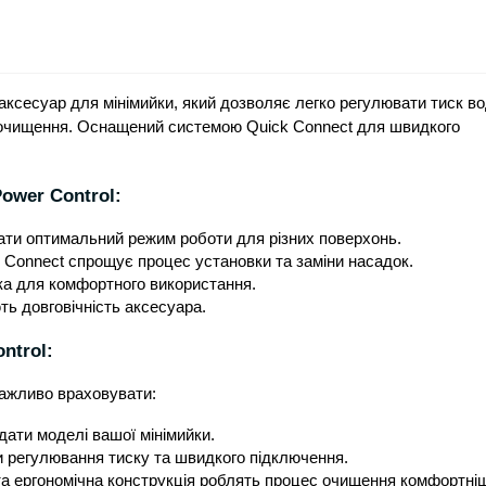
 аксесуар для мінімийки, який дозволяє легко регулювати тиск в
 очищення. Оснащений системою Quick Connect для швидкого
Power Control:
ати оптимальний режим роботи для різних поверхонь.
 Connect спрощує процес установки та заміни насадок.
ка для комфортного використання.
ть довговічність аксесуара.
ntrol:
 важливо враховувати:
ідати моделі вашої мінімийки.
и регулювання тиску та швидкого підключення.
 та ергономічна конструкція роблять процес очищення комфортні