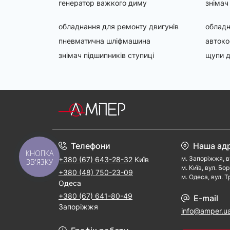
генератор важкого диму
знімач
обладнання для ремонту двигунів
обладн
пневматична шліфмашина
авток
знімач підшипників ступиці
щупи д
Телефони
Наша ад
КНОПКА
м. Запорiжжя, в
+380 (67) 643-28-32
Київ
ЗВ'ЯЗКУ
м. Kиїв, вул. Бо
+380 (48) 750-23-09
м. Одеса, вул. Т
Одеса
+380 (67) 641-80-49
E-mail
Запоріжжя
info@amper.u