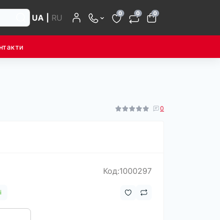
0
0
0
UA
|
RU
нтакти
0
Код:1000297
і