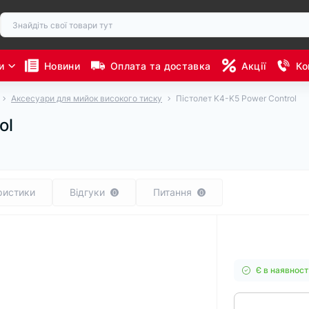
и
Новини
Оплата та доставка
Акції
Ко
Аксесуари для мийок високого тиску
Пістолет K4-K5 Power Control
ol
ристики
Відгуки
Питання
0
0
Є в наявност