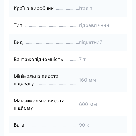
Країна виробник
Італія
Тип
гідравлічний
Вид
підкатний
Вантажопідйомність
7 т
Мінімальна висота
160 мм
підхвату
Максимальна висота
600 мм
підйому
Вага
90 кг