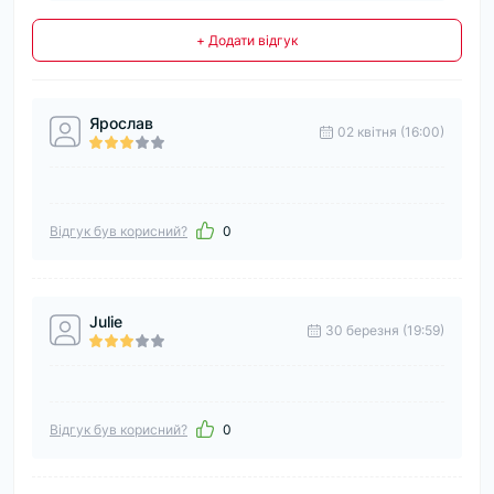
+ Додати відгук
Ярослав
02 квітня (16:00)
Відгук був корисний?
0
Julie
30 березня (19:59)
Відгук був корисний?
0