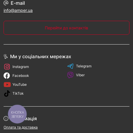
E-mail
info@amper.ua
Перейти до контактів
Ми у соціальних мережах
Telegram
Instagram
Viber
Facebook
YouTube
TikTok
КНОПКА
ЗВ'ЯЗКУ
Інформація
Оплата та доставка