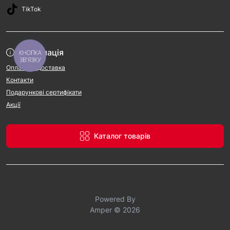
TikTok
Інформація
КНОПКА
ЗВ'ЯЗКУ
Оплата та доставка
Контакти
Подарункові сертифікати
Акції
Каталог товарів
Powered By
Amper © 2026