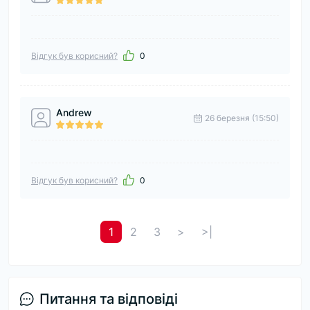
Відгук був корисний?
0
Andrew
26 березня (15:50)
Відгук був корисний?
0
1
2
3
>
>|
Питання та відповіді