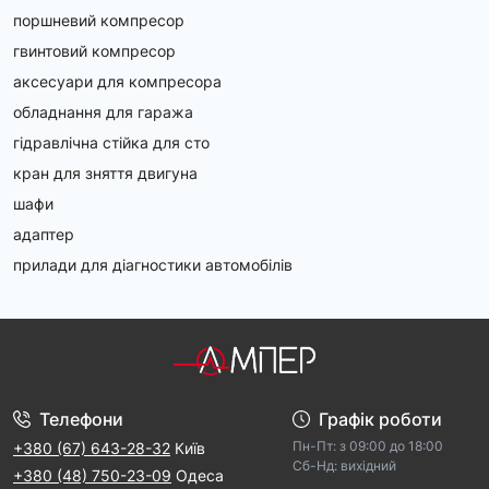
поршневий компресор
гвинтовий компресор
аксесуари для компресора
обладнання для гаража
гідравлічна стійка для сто
кран для зняття двигуна
шафи
адаптер
прилади для діагностики автомобілів
Телефони
Графік роботи
Пн-Пт: з 09:00 дo 18:00
+380 (67) 643-28-32
Київ
Cб-Hд: виxідний
+380 (48) 750-23-09
Одеса