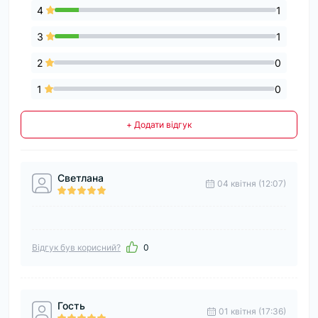
4
1
3
1
2
0
1
0
+ Додати відгук
Светлана
04 квітня (12:07)
Відгук був корисний?
0
Гость
01 квітня (17:36)