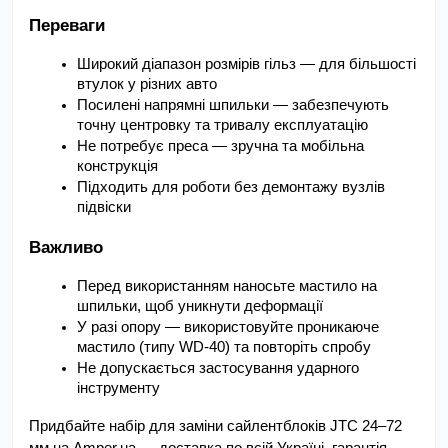
Переваги
Широкий діапазон розмірів гільз — для більшості 
втулок у різних авто
Посилені напрямні шпильки — забезпечують 
точну центровку та тривалу експлуатацію
Не потребує преса — зручна та мобільна 
конструкція
Підходить для роботи без демонтажу вузлів 
підвіски
Важливо
Перед використанням наносьте мастило на 
шпильки, щоб уникнути деформації
У разі опору — використовуйте проникаюче 
мастило (типу WD-40) та повторіть спробу
Не допускається застосування ударного 
інструменту
Придбайте набір для заміни сайлентблоків JTC 24–72 
мм на
Amper.ua
 — доставка по всій Україні, гарантія 