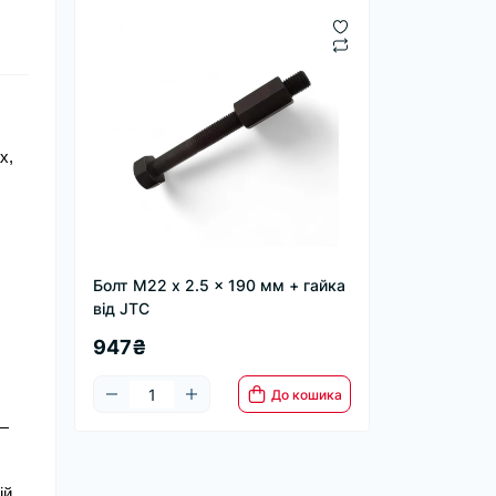
, 
Болт М22 x 2.5 x 190 мм + гайка
від JTC
947₴
До кошика
— 
й 