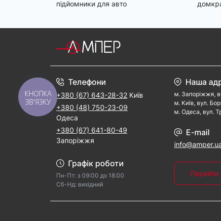
підйомники для авто
домкр
Телефони
Наша ад
КНОПКА
м. Запорiжжя, в
+380 (67) 643-28-32
Київ
ЗВ'ЯЗКУ
м. Kиїв, вул. Бо
+380 (48) 750-23-09
м. Одеса, вул. Т
Одеса
+380 (67) 641-80-49
E-mail
Запоріжжя
info@amper.u
Графік роботи
Перейти 
Пн-Пт: з 09:00 дo 18:00
Cб-Hд: виxідний