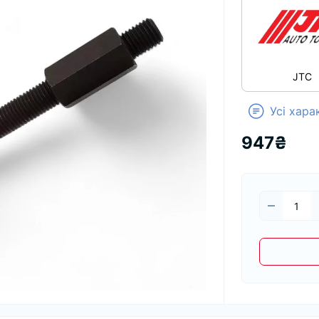
JTC
Усі хар
947₴