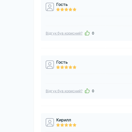
Гость
Відгук був корисний?
0
Гость
Відгук був корисний?
0
Кирилл