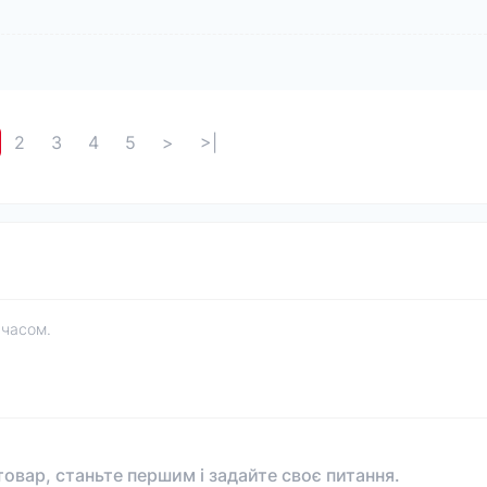
2
3
4
5
>
>|
 часом.
овар, станьте першим і задайте своє питання.