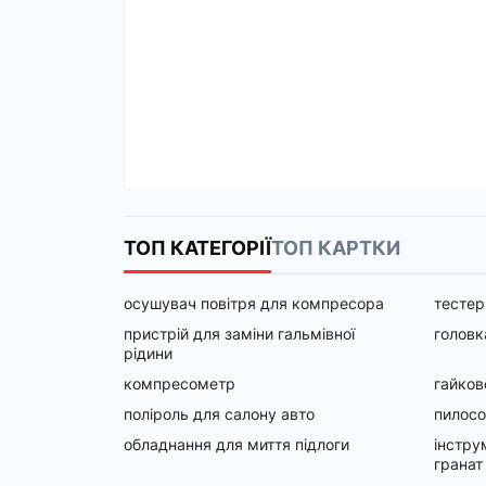
ТОП КАТЕГОРІЇ
ТОП КАРТКИ
осушувач повітря для компресора
тестер
пристрій для заміни гальмівної
головк
рідини
компресометр
гайков
поліроль для салону авто
пилосо
обладнання для миття підлоги
інстру
гранат