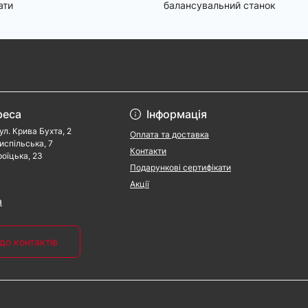
ати
балансувальний станок
реса
Інформація
ул. Крива Бухта, 2
Оплата та доставка
риспільська, 7
Контакти
роїцька, 23
Подарункові сертифікати
Акції
a
до контактів