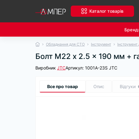
Каталог товарів
Бренд
Обладнання для СТО
Інструмент
Інструмент 
Болт М22 x 2.5 x 190 мм + г
Виробник
JTC
Артикул:
1001A-23S JTC
Все про товар
Опис
Відгуки