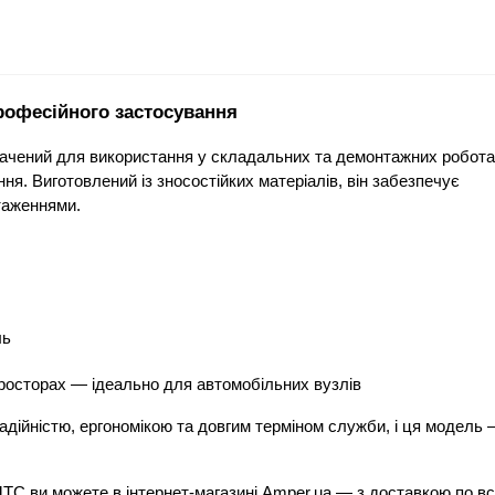
рофесійного застосування
ачений для використання у складальних та демонтажних роботах
ння. Виготовлений із зносостійких матеріалів, він забезпечує 
таженнями.
ль
росторах — ідеально для автомобільних вузлів
адійністю, ергономікою та довгим терміном служби, і ця модель 
TC ви можете в інтернет-магазині Amper.ua — з доставкою по всі