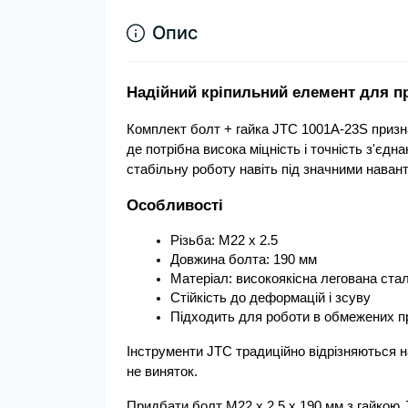
Опис
Надійний кріпильний елемент для п
Комплект болт + гайка JTC 1001A-23S призн
де потрібна висока міцність і точність з'єдна
стабільну роботу навіть під значними наван
Особливості
Різьба: М22 x 2.5
Довжина болта: 190 мм
Матеріал: високоякісна легована ста
Стійкість до деформацій і зсуву
Підходить для роботи в обмежених п
Інструменти JTC традиційно відрізняються н
не виняток.
Придбати болт М22 x 2.5 x 190 мм з гайкою J