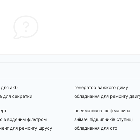
 для акб
генератор важкого диму
а для секретки
обладнання для ремонту двиг
ерт
пневматична шліфмашина
с з водяним фільтром
знімач підшипників ступиці
мент для ремонту шрусу
обладнання для сто