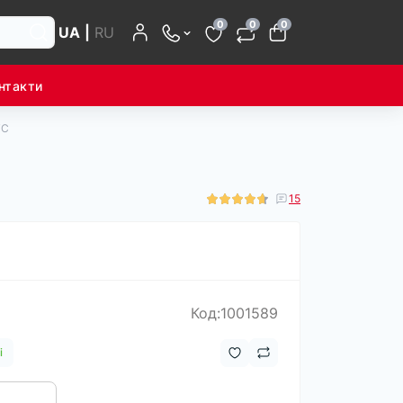
0
0
0
UA
|
RU
нтакти
TC
15
Код:1001589
і