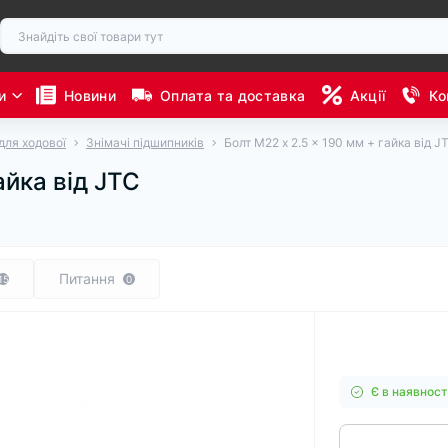
и
Новини
Оплата та доставка
Акції
Ко
для ходової
Знімачі підшипників
Болт М22 x 2.5 x 190 мм + гайка від J
айка від JTC
Питання
15
0
Є в наявност