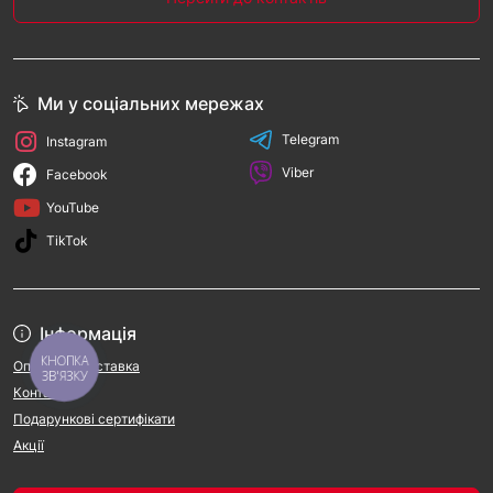
Ми у соціальних мережах
Telegram
Instagram
Viber
Facebook
YouTube
TikTok
Інформація
КНОПКА
Оплата та доставка
ЗВ'ЯЗКУ
Контакти
Подарункові сертифікати
Акції