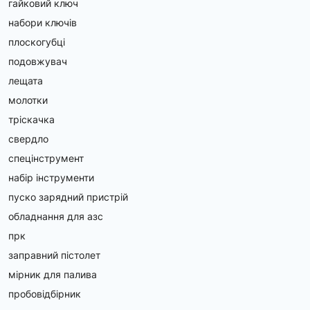
гайковий ключ
набори ключів
плоскогубці
подовжувач
лещата
молотки
тріскачка
свердло
спецінструмент
набір інструменти
пуско зарядний пристрій
обладнання для азс
прк
заправний пістолет
мірник для палива
пробовідбірник