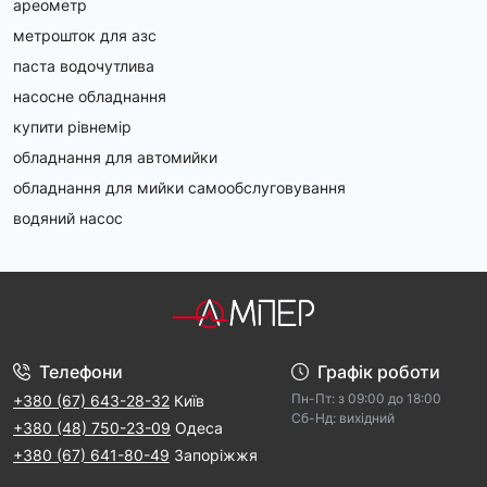
ареометр
метрошток для азс
паста водочутлива
насосне обладнання
купити рівнемір
обладнання для автомийки
обладнання для мийки самообслуговування
водяний насос
Телефони
Графік роботи
Пн-Пт: з 09:00 дo 18:00
+380 (67) 643-28-32
Київ
Cб-Hд: виxідний
+380 (48) 750-23-09
Одеса
+380 (67) 641-80-49
Запоріжжя