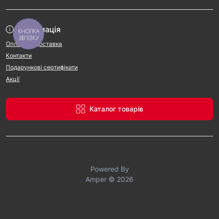
Інформація
КНОПКА
ЗВ'ЯЗКУ
Оплата та доставка
Контакти
Подарункові сертифікати
Акції
Каталог товарів
Powered By
Amper © 2026