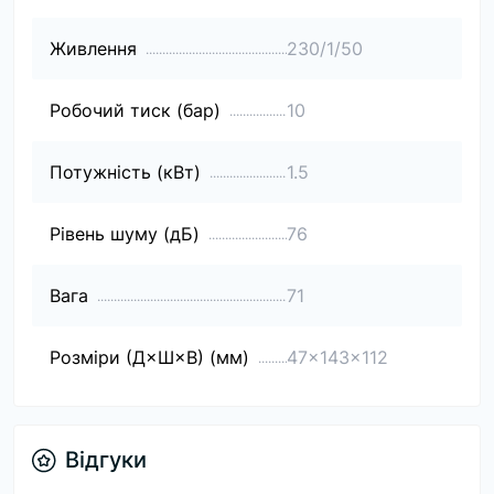
Живлення
230/1/50
Робочий тиск (бар)
10
Потужність (кВт)
1.5
Рівень шуму (дБ)
76
Вага
71
Розміри (Д×Ш×В) (мм)
47x143x112
Відгуки