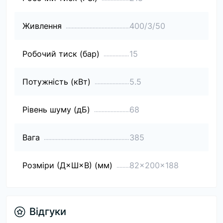
Живлення
400/3/50
Робочий тиск (бар)
15
Потужність (кВт)
5.5
Рівень шуму (дБ)
68
Вага
385
Розміри (Д×Ш×В) (мм)
82x200x188
Відгуки