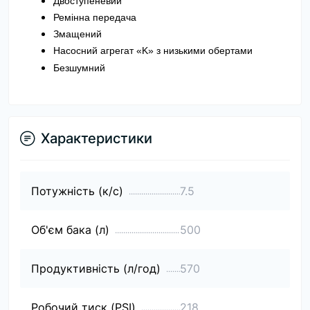
Двоступеневий
Ремінна передача
Змащений
Насосний агрегат «K» з низькими обертами
Безшумний
Характеристики
Потужність (к/с)
7.5
Об'єм бака (л)
500
Продуктивність (л/год)
570
Робочий тиск (PSI)
218