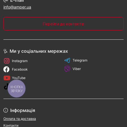
E-mail
info@amper.ua
Перейти до контактів
Ми у соціальних мережах
Telegram
Instagram
Viber
Facebook
YouTube
TikTok
КНОПКА
ЗВ'ЯЗКУ
Інформація
Оплата та доставка
Контакти