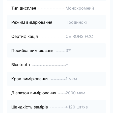
Тип дисплея
Монохромний
Режим вимірювання
Поодинокі
Сертифікація
CE ROHS FCC
Похибка вимірювань
3%
Bluetooth
Ні
Крок вимірювання
1 мкм
Діапазон вимірювання
2000 мкм
Швидкість замірів
>120 шт/хв