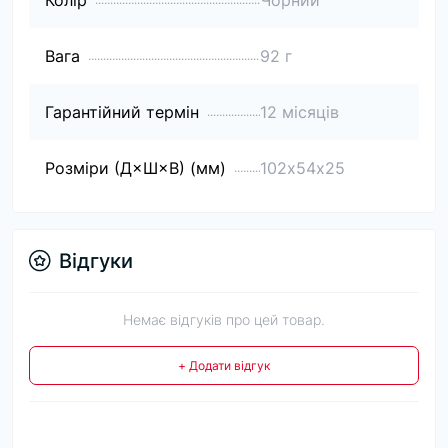
Вага
92 г
Гарантійний термін
12 місяців
Розміри (Д×Ш×В) (мм)
102х54х25
Відгуки
Немає відгуків про цей товар.
+ Додати відгук