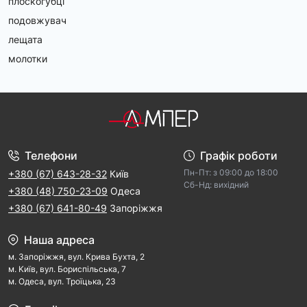
плоскогубці
подовжувач
лещата
молотки
Телефони
Графік роботи
Пн-Пт: з 09:00 дo 18:00
+380 (67) 643-28-32
Київ
Cб-Hд: виxідний
+380 (48) 750-23-09
Одеса
+380 (67) 641-80-49
Запоріжжя
Наша адреса
м. Запорiжжя, вул. Крива Бухта, 2
м. Kиїв, вул. Бориспільська, 7
м. Одеса, вул. Троїцька, 23