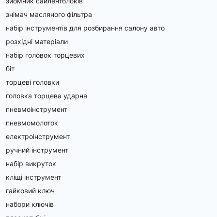
зйомник сайлентблоків
знімач масляного фільтра
набір інструментів для розбирання салону авто
розхідні матеріали
набір головок торцевих
біт
торцеві головки
головка торцева ударна
пневмоінструмент
пневмомолоток
електроінструмент
ручний інструмент
набір викруток
кліщі інструмент
гайковий ключ
набори ключів