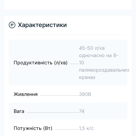
Характеристики
45-50 л/хв
одночасно на 8-
Продуктивність (л/хв)
10
паливороздавальних
кранах
Живлення
380В
Вага
74
Потужність (Вт)
1,5 к/с