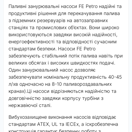
Паливні занурювальні насоси FE Petro надійні та
продуктивні рішення для перекачування палива
з підземних резервуарів на автозаправних
станціях та промислових об'єктах. Вони широко
використовуються завдяки високій надійності,
енергоефективності та відповідності сучасним
стандартам безпеки. Насоси FE Petro
забезпечують стабільний потік палива навіть при
великих обсягах і високих швидкостях подачі.
Один занурювальний насос дозволяє
забезпечувати номінальну продуктивність 40-45
л/хв одночасно на 8-10 паливороздавальних
кранах).Ці насоси відрізняються надійністю та
довговічністю завдяки корпусу турбіни з
нержавіючої сталі.
Вибухозахищене виконання насосів відповідає
стандартам ATEX, UL та IECEx, а іскробезпечна
конструкція гарантує безпечну роботу з