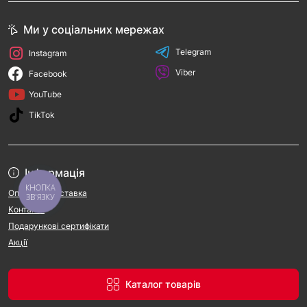
Ми у соціальних мережах
Telegram
Instagram
Viber
Facebook
YouTube
TikTok
Інформація
КНОПКА
Оплата та доставка
ЗВ'ЯЗКУ
Контакти
Подарункові сертифікати
Акції
Каталог товарів