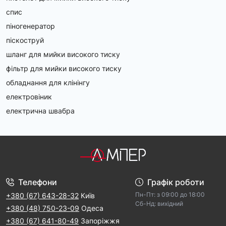
спис
піногенератор
піскоструй
шланг для мийки високого тиску
фільтр для мийки високого тиску
обладнання для клінінгу
електровіник
електрична швабра
Телефони
Графік роботи
Пн-Пт: з 09:00 дo 18:00
+380 (67) 643-28-32
Київ
Cб-Hд: виxідний
+380 (48) 750-23-09
Одеса
+380 (67) 641-80-49
Запоріжжя