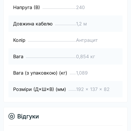
Напруга (В)
240
Довжина кабелю
1,2 м
Колір
Антрацит
Вага
0,854 кг
Вага (з упаковкою) (кг)
1,089
Розміри (Д×Ш×В) (мм)
192 x 137 x 82
Відгуки