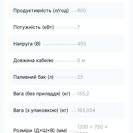
Продуктивність (л/год)
900
Потужність (кВт)
7
Напруга (В)
400
Довжина кабелю
5 м
Паливний бак (л)
25
Вага (без приладдя) (кг)
155,2
Вага (з упаковкою) (кг)
165,054
1330 x 750 x
Розміри (Д×Ш×В) (мм)