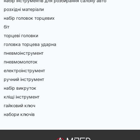
набір інструментів для розбирання салону авто
розхідні матеріали
набір головок торцевих
біт
торцеві головки
головка торцева ударна
пневмоінструмент
пневмомолоток
електроінструмент
ручний інструмент
набір викруток
кліщі інструмент
гайковий ключ
набори ключів