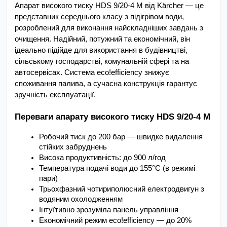
Апарат високого тиску HDS 9/20-4 M від Kärcher — це 
представник середнього класу з підігрівом води, 
розроблений для виконання найскладніших завдань з 
очищення. Надійний, потужний та економічний, він 
ідеально підійде для використання в будівництві, 
сільському господарстві, комунальній сфері та на 
автосервісах. Система eco!efficiency знижує 
споживання палива, а сучасна конструкція гарантує 
зручність експлуатації.
Переваги апарату високого тиску HDS 9/20-4 M
Робочий тиск до 200 бар — швидке видалення 
стійких забруднень
Висока продуктивність: до 900 л/год
Температура подачі води до 155°C (в режимі 
пари)
Трьохфазний чотириполюсний електродвигун з 
водяним охолодженням
Інтуїтивно зрозуміла панель управління
Економічний режим eco!efficiency — до 20% 