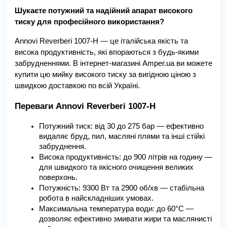
Шукаєте потужний та надійний апарат високого 
тиску для професійного використання?
Annovi Reverberi 1007-H — це італійська якість та 
висока продуктивність, які впораються з будь-якими 
забрудненнями. В інтернет-магазині Amper.ua ви можете 
купити цю мийку високого тиску за вигідною ціною з 
швидкою доставкою по всій Україні.
Переваги Annovi Reverberi 1007-H
Потужний тиск: від 30 до 275 бар — ефективно 
видаляє бруд, пил, масляні плями та інші стійкі 
забруднення.
Висока продуктивність: до 900 літрів на годину — 
для швидкого та якісного очищення великих 
поверхонь.
Потужність: 9300 Вт та 2900 об/хв — стабільна 
робота в найскладніших умовах.
Максимальна температура води: до 60°C — 
дозволяє ефективно змивати жири та маслянисті 