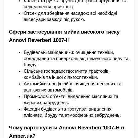
Колеса та ручка: зручні для транспортування та 
переміщення пристрою.
Отсек для зберігання насадок: всі необхідні 
аксесуари завжди під рукою.
Сфери застосування мийки високого тиску 
Annovi Reverberi 1007-H
Будівельні майданчики: очищення техніки, 
обладнання та поверхонь від цементного пилу та 
бруду.
Сільське господарство: миття тракторів, 
комбайнів та іншої сільгосптехніки.
Автомийки: професійне очищення легкових та 
вантажних автомобілів.
Промислові об'єкти: видалення масляних та 
жирових забруднень.
Фасади будівель та тротуари: видалення 
плісняви, бруду та атмосферних забруднень.
Чому варто купити Annovi Reverberi 1007-H в 
Amper.ua?