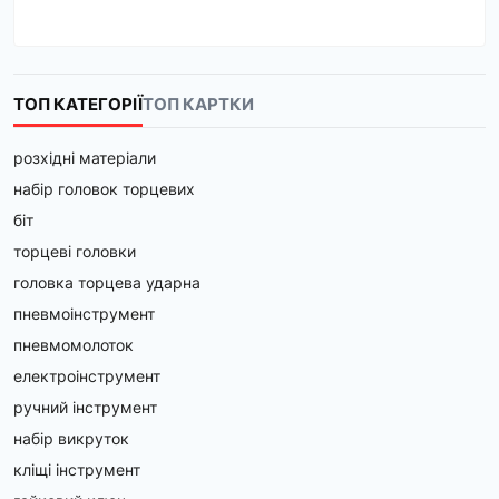
ТОП КАТЕГОРІЇ
ТОП КАРТКИ
розхідні матеріали
набір головок торцевих
біт
торцеві головки
головка торцева ударна
пневмоінструмент
пневмомолоток
електроінструмент
ручний інструмент
набір викруток
кліщі інструмент