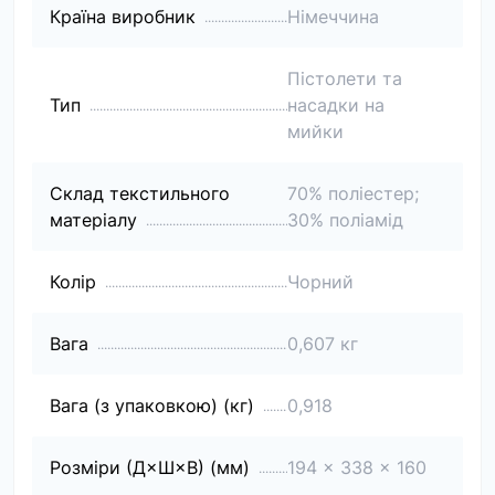
Країна виробник
Німеччина
Пістолети та
Тип
насадки на
мийки
Склад текстильного
70% поліестер;
матеріалу
30% поліамід
Колір
Чорний
Вага
0,607 кг
Вага (з упаковкою) (кг)
0,918
Розміри (Д×Ш×В) (мм)
194 x 338 x 160