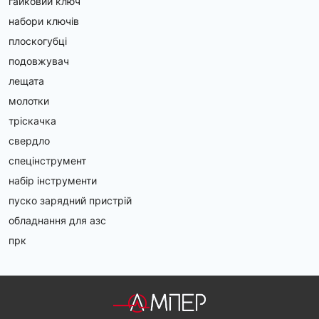
гайковий ключ
набори ключів
плоскогубці
подовжувач
лещата
молотки
тріскачка
свердло
спецінструмент
набір інструменти
пуско зарядний пристрій
обладнання для азс
прк