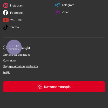
Telegram
Instagram
Viber
Facebook
YouTube
TikTok
КНОПКА
Інформація
ЗВ'ЯЗКУ
Оплата та доставка
Контакти
Подарункові сертифікати
Акції
Каталог товарів