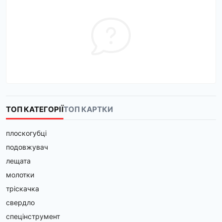
ТОП КАТЕГОРІЇ
ТОП КАРТКИ
плоскогубці
подовжувач
лещата
молотки
тріскачка
свердло
спецінструмент