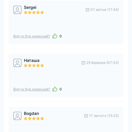
Sergei
07 квітня (17:45)
Відгук був корисний?
0
Наташа
25 березня (07:33)
Відгук був корисний?
0
Bogdan
17 лютого (15:32)