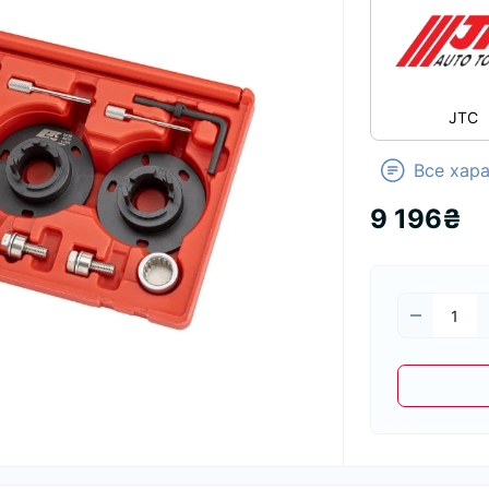
JTC
Все хар
9 196₴