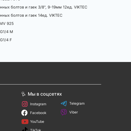
ных болтов и гаек 3/8", 9-19мм 12ед. VIKTEC
ных болтов и гаек 14ед. VIKTEC
 MV 925
G1/4 М
G1/4 F
Мы в соцсетях
Telegram
Instagram
Viber
Facebook
YouTube
TikTok