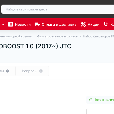
ы
Новости
Оплата и доставка
Акции
К
ент моторной группы
Фиксаторы валов и шкивов
Набор фиксаторов F
OBOOST 1.0 (2017~) JTC
вы
Вопросы
0
0
Есть в налич