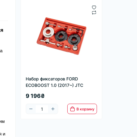
я 
а 
Набор фиксаторов FORD
ECOBOOST 1.0 (2017~) JTC
9 196₴
В корзину
им 
 и 