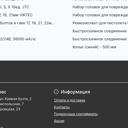
 S, X 10ед. JTC
Набор головок для поврежден
, 19, 21мм VIKTEC
Набор головок для поврежден
Набор головок двухсторонних для поврежденных болтов и гаек 17, 19, 21, 22мм VIKTEC
Ремкомплект для пистолета
Быстросъемное соединение 
2/24B, 56000 мА/ч)
Быстросъемное соединение 
Копье (синий) - 500 мм
рес
Информация
ул. Кривая Бухта, 2
Оплата и доставка
ориспольская, 7
Контакты
 Троицкая, 23
Подарочные сертификаты
Акции
ua