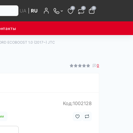
0
0
0
UA
|
RU
онтакты
ORD ECOBOOST 1.0 (2017~) JTC
0
Код:1002128
ии