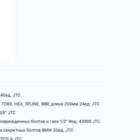
 40ед. JTC
 TORX, HEX, SPLINE, RIBE длина 200мм 24ед. JTC
/8" JTC
поврежденных болтов и гаек 1/2" 9ед. 4399S JTC
а секретных болтов BMW 20ед. JTС
0 TESLA JTC