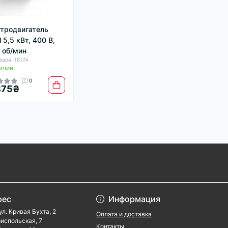
тродвигатель
 5,5 кВт, 400 В,
 об/мин
вара: 18174
ичии
0
875₴
рес
Информация
ул. Кривая Бухта, 2
Оплата и доставка
ориспольская, 7
Контакты