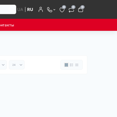
0
0
0
UA
|
RU
онтакты