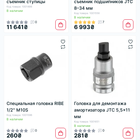
съемник ступицы
съемник подшипников JTC
Код товара: 1001486
8–34 мм
В наличии
Код товара: 1001556
В наличии
0
7
11 641₴
6 993₴
Специальная головка RIBE
Головка для демонтажа
1/2" M10S
амортизатора JTC 5,5×11
Код товара: 1001596
мм
В наличии
Код товара: 1001651
В наличии
0
0
260₴
281₴