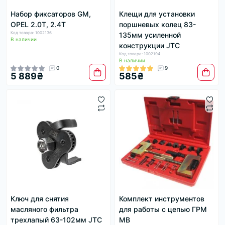
Набор фиксаторов GM,
Клещи для установки
OPEL 2.0T, 2.4T
поршневых колец 83-
Код товара: 1002136
135мм усиленной
В наличии
конструкции JTC
Код товара: 1002194
В наличии
0
9
5 889₴
585₴
Ключ для снятия
Комплект инструментов
масляного фильтра
для работы с цепью ГРМ
трехлапый 63-102мм JTC
MB