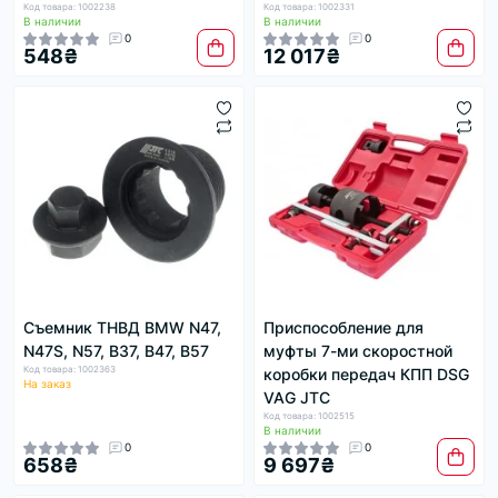
Код товара: 1002238
Код товара: 1002331
В наличии
В наличии
0
0
548₴
12 017₴
Съемник ТНВД BMW N47,
Приспособление для
N47S, N57, B37, B47, B57
муфты 7-ми скоростной
Код товара: 1002363
коробки передач КПП DSG
На заказ
VAG JTC
Код товара: 1002515
В наличии
0
0
658₴
9 697₴