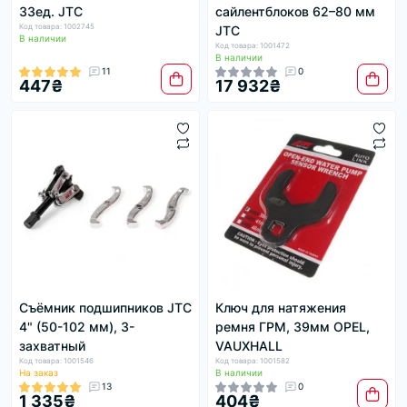
33ед. JTC
сайлентблоков 62–80 мм
Код товара: 1002745
JTC
В наличии
Код товара: 1001472
В наличии
11
0
447₴
17 932₴
Съёмник подшипников JTC
Ключ для натяжения
4" (50-102 мм), 3-
ремня ГРМ, 39мм OPEL,
захватный
VAUХHALL
Код товара: 1001546
Код товара: 1001582
На заказ
В наличии
13
0
1 335₴
404₴