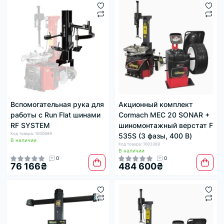
Вспомогательная рука для
Акционный комплект
работы с Run Flat шинами
Cormach MEC 20 SONAR +
RF SYSTEM
шиномонтажный верстат F
Код товара: 1000689
535S (3 фазы, 400 В)
В наличии
Код товара: 1003389
В наличии
0
0
76 166₴
484 600₴