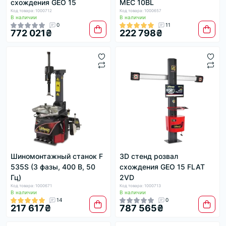
схождения GEO 15
MEC 10BL
Код товара: 1000712
Код товара: 1000657
В наличии
В наличии
0
11
772 021₴
222 798₴
Шиномонтажный станок F
3D стенд розвал
535S (3 фазы, 400 В, 50
схождения GEO 15 FLAT
Гц)
2VD
Код товара: 1000671
Код товара: 1000713
В наличии
В наличии
14
0
217 617₴
787 565₴