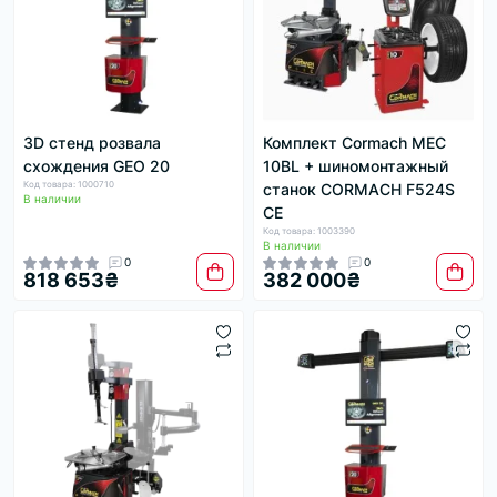
3D стенд розвала
Комплект Cormach MEC
схождения GEO 20
10BL + шиномонтажный
Код товара: 1000710
станок CORMACH F524S
В наличии
CE
Код товара: 1003390
В наличии
0
0
818 653₴
382 000₴