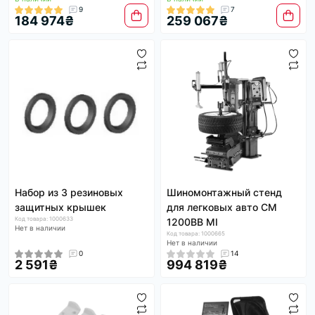
9
7
184 974₴
259 067₴
Набор из 3 резиновых
Шиномонтажный стенд
защитных крышек
для легковых авто CM
Код товара: 1000633
1200BB MI
Нет в наличии
Код товара: 1000665
Нет в наличии
0
14
2 591₴
994 819₴