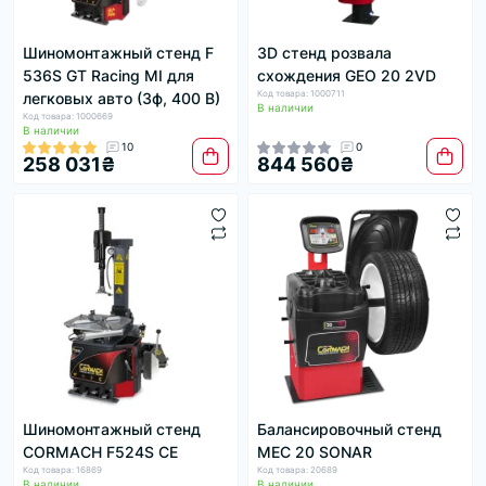
Шиномонтажный стенд F
3D стенд розвала
536S GT Racing MI для
схождения GEO 20 2VD
Код товара: 1000711
легковых авто (3ф, 400 В)
В наличии
Код товара: 1000669
В наличии
10
0
258 031₴
844 560₴
Шиномонтажный стенд
Балансировочный стенд
CORMACH F524S CE
MEC 20 SONAR
Код товара: 16869
Код товара: 20689
В наличии
В наличии