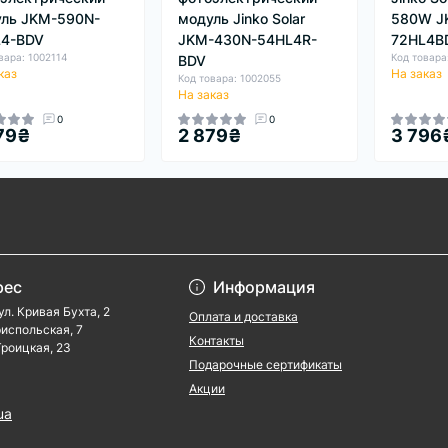
ль JKM-590N-
модуль Jinko Solar
580W J
L4-BDV
JKM-430N-54HL4R-
72HL4BD
вара: 1002114
Код товара
BDV
каз
На заказ
Код товара: 1002055
На заказ
0
0
79₴
2 879₴
3 796
рес
Информация
ул. Кривая Бухта, 2
Оплата и доставка
ориспольская, 7
Контакты
 Троицкая, 23
Подарочные сертификаты
Акции
ua