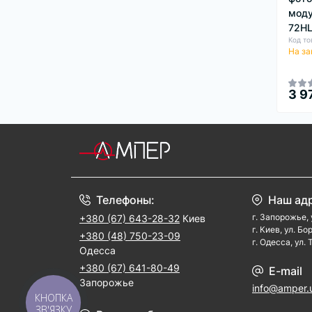
моду
72H
Код то
На за
3 9
Телефоны:
Наш ад
г. Запорожье, 
+380 (67) 643-28-32
Киев
г. Киев, ул. Б
+380 (48) 750-23-09
г. Одесса, ул.
Одесса
+380 (67) 641-80-49
E-mail
Запорожье
info@amper.
КНОПКА
ЗВ'ЯЗКУ