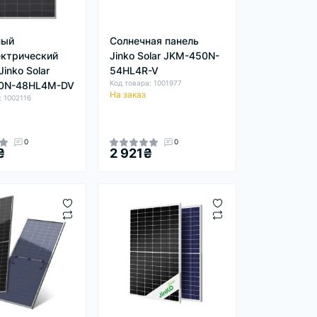
ный
Солнечная панель
ктрический
Jinko Solar JKM-450N-
inko Solar
54HL4R-V
Код товара: 1001977
0N-48HL4M-DV
На заказ
: 1002116
0
0
₴
2 921₴