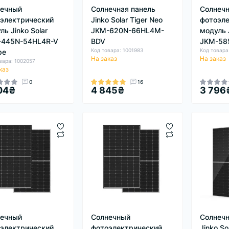
нечный
Солнечная панель
Солнеч
электрический
Jinko Solar Tiger Neo
фотоэле
ль Jinko Solar
JKM-620N-66HL4M-
модуль J
-445N-54HL4R-V
BDV
JKM-58
Код товара: 1001983
Код товара
pe
На заказ
На заказ
вара: 1002057
каз
0
16
04₴
4 845₴
3 796
нечный
Солнечный
Солнечн
электрический
фотоэлектрический
Jinko So