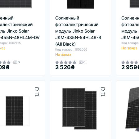
нечный
Солнечный
Солнеч
электрический
фотоэлектрический
фотоэле
ль Jinko Solar
модуль Jinko Solar
модуль J
-455N-48HL4M-DV
JKM-435N-54HL4R-B
JKM-45
вара: 1002115
Код товара
(All Black)
каз
На заказ
Код товара: 1002056
На заказ
0
0
09₴
2 526₴
2 959