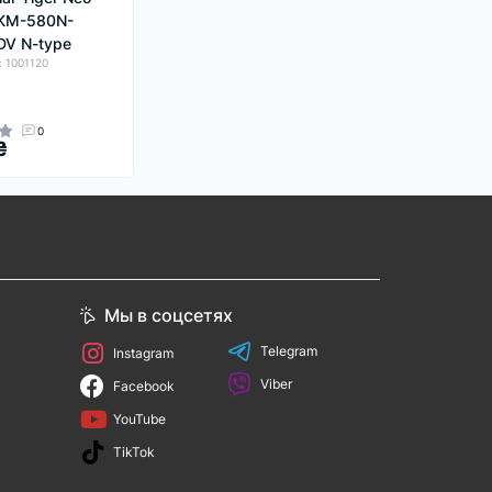
KM-580N-
V N-type
: 1001120
0
₴
Мы в соцсетях
Telegram
Instagram
Viber
Facebook
YouTube
TikTok