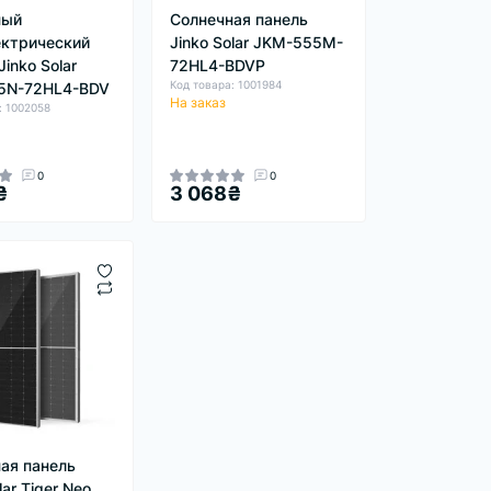
ный
Солнечная панель
ктрический
Jinko Solar JKM-555M-
inko Solar
72HL4-BDVP
Код товара: 1001984
5N-72HL4-BDV
На заказ
: 1002058
0
0
₴
3 068₴
ая панель
lar Tiger Neo