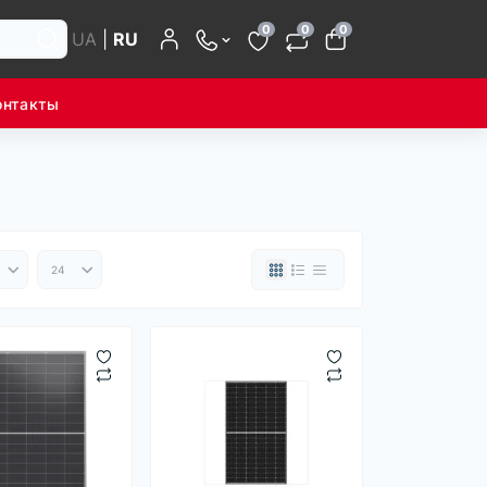
0
0
0
UA
|
RU
онтакты