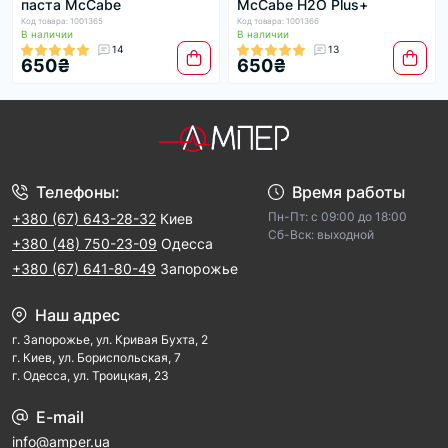
паста McCabe
McCabe H2O Plus+
Код товара: 1001365
Код товара: 1001366
В наличии
В наличии
14
13
650₴
650₴
Телефоны:
Время работы
Пн-Пт: с 09:00 до 18:00
+380 (67) 643-28-32
Киев
Cб-Вск: выходной
+380 (48) 750-23-09
Одесса
+380 (67) 641-80-49
Запорожье
Наш адрес
г. Запорожье, ул. Кривая Бухта, 2
г. Киев, ул. Бориспольская, 7
г. Одесса, ул. Троицкая, 23
E-mail
info@amper.ua