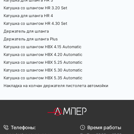
Катушка для шланга HR 3
уборки без снижения эффективности.
Катушка со шлангом HR 3.20 Set
Расширенный функционал
Катушка для шланга HR 4
В зависимости от модели, хозяйственные 
Катушка со шлангом HR 4.30 Set
пылесосы могут быть оборудованы функциями 
Держатель для шланга
фильтрации воздуха, автоматического 
Держатель для шланга Plus
сматывания кабеля, многоступенчатыми 
Катушка со шлангом HBX 4.15 Automatic
системами очистки и удобными насадками для 
различных типов поверхностей. Это значительно 
Катушка со шлангом HBX 4.20 Automatic
упрощает процесс уборки и улучшает результат.
Катушка со шлангом HBX 5.25 Automatic
Катушка со шлангом HBX 5.30 Automatic
Экономия времени и сил
Катушка со шлангом HBX 5.35 Automatic
Мощные турбины и продуманные системы 
Накладка на колчан держателя пистолета автомойки
фильтрации позволяют быстро справляться с 
крупным мусором, строительной пылью и 
шерстью животных. Благодаря этому уборка 
становится более быстрой и эффективной, а 
вам не придется тратить дополнительные 
усилия.
Телефоны:
Время работы
Как выбрать подходящий хозяйственный 