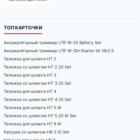
Почему стоит выбрать хозяйственный 
пылесос?
Мощность и производительность
ТОП КАРТОЧКИ
Хозяйственные пылесосы оснащены мощными 
Аккумуляторный триммер LTR 18-25 Battery Set
двигателями и большими резервуарами для 
сбора мусора, что позволяет быстро убирать 
Аккумуляторный триммер LTR 18-30+Starter kit 18/2.5
даже крупные загрязнения. Многие модели также 
Тележка для шланга HT 2
поддерживают функции как сухой уборки, так и 
Тележка со шлангом HT 2.20 Set
сбора жидкости, что делает их универсальными 
и практичными.
Тележка для шланга HT 3
Тележка со шлангом HT 3.20 Set
Долговечность и надежность
Тележка для шланга HT 4
В производстве таких устройств используются 
Тележка со шлангом HT 4.20 Set
высококачественные материалы и 
Тележка для шланга HT 5 M
износостойкие детали, что гарантирует их 
Тележка со шлангом HT 5.20 M Set
долговечность и стабильную работу даже при 
регулярных нагрузках. Промышленные 
Тележка для шланга HT 6 M
пылесосы
 рассчитаны на интенсивное 
Катушка со шлангом HR 2.10 Set
использование и выдерживают большие объемы 