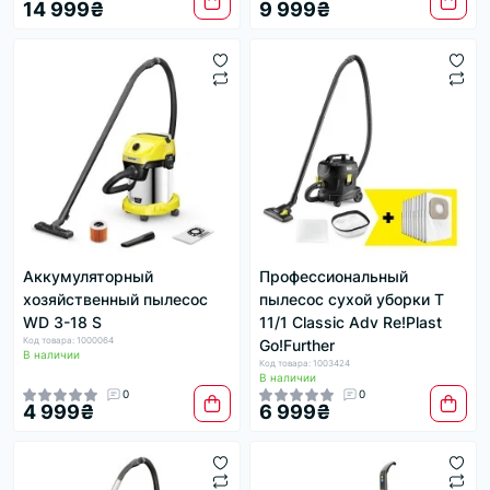
14 999₴
9 999₴
Аккумуляторный
Профессиональный
хозяйственный пылесос
пылесос сухой уборки T
WD 3-18 S
11/1 Classic Adv Re!Plast
Код товара: 1000064
Go!Further
В наличии
Код товара: 1003424
В наличии
0
0
4 999₴
6 999₴