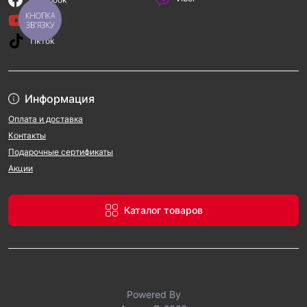
представлены модели ведущих брендов по 
КНОПКА
оптимальным ценам, что позволяет выбрать 
YouTube
ЗВ'ЯЗКУ
подходящий вариант в зависимости от вашего 
TikTok
бюджета.
Лучшие цены на бытовые пылесосы и 
доставка по Украине
Информация
Интернет-магазин Amper.ua
 предлагает широкий 
Оплата и доставка
ассортимент хозяйственных пылесосов с разными 
Контакты
характеристиками и стоимостью. У нас вы можете 
Подарочные сертификаты
купить бытовой пылесос для дома или промышленный 
Акции
пылесос для производственных нужд с гарантией от 
производителя. Удобная система фильтрации товаров 
и подробные описания помогут вам быстро выбрать 
Каталог товаров
подходящую модель.
Мы также обеспечиваем быструю и надежную доставку 
по Украине, чтобы вы могли начать уборку уже в 
ближайшее время.
Закажите хозяйственный пылесос на 
Powered By
Amper.ua