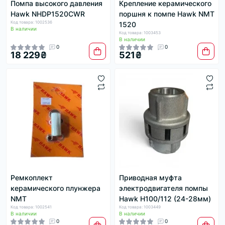
Помпа высокого давления
Крепление керамического
Hawk NHDP1520CWR
поршня к помпе Hawk NMT
Код товара: 1002536
1520
В наличии
Код товара: 1003453
В наличии
0
0
18 229₴
521₴
Ремкоплект
Приводная муфта
керамического плунжера
электродвигателя помпы
NMT
Hawk H100/112 (24-28мм)
Код товара: 1002541
Код товара: 1003449
В наличии
В наличии
0
0