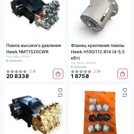
Помпа высокого давления
Фланец крепления помпы
Hawk NMT1520CWR
Hawk H100/112 B14 (4-5,5
Код товара: 1002612
кВт)
В наличии
Код товара: 1003450
В наличии
0
0
20 833₴
1 875₴