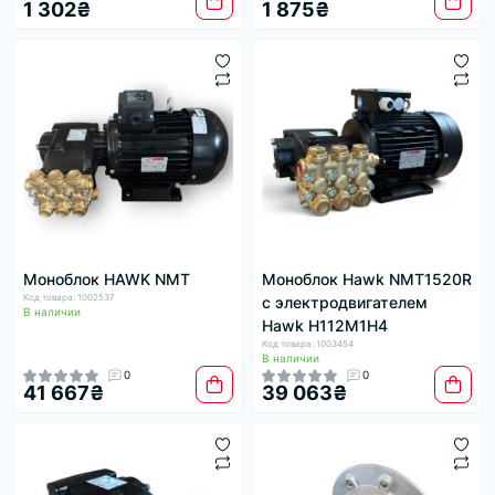
1 302₴
1 875₴
Моноблок HAWK NMT
Моноблок Hawk NMT1520R
Код товара: 1002537
с электродвигателем
В наличии
Hawk H112M1H4
Код товара: 1003454
В наличии
0
0
41 667₴
39 063₴