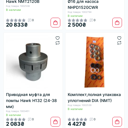
Hawk NMT2120B
Ø16 для насоса
Код товара: 1002538
NHPD1520CWR
В наличии
Код товара: 1002794
В наличии
0
0
20 833₴
2 500₴
Приводная муфта для
Комплект,полная упаковка
помпы Hawk H132 (24-38
уплотнений DIA (NMT)
Код товара: 1002539
мм)
В наличии
Код товара: 1003451
В наличии
0
0
2 083₴
4 427₴