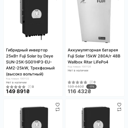
Гибридный инвертор
Аккумуляторная батарея
25кВт Fuji Solar by Deye
Fuji Solar 15kW 280А/г 48В
SUN-25K-SG01HP3-EU-
Wallbox Ritar LiFePo4
Код товара: 1001128
AM2-25kW, Трехфазный
Нет в наличии
(высоко вольтный)
Код товара: 1001122
0
Нет в наличии
139 440₴
0
-17%
149 891₴
116 432₴