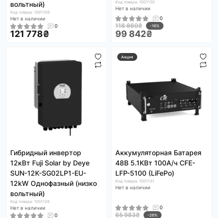
Код товара: 1001130
вольтный)
Нет в наличии
Код товара: 1001109
0
Нет в наличии
118 860₴
0
-16%
121 778₴
99 842₴
Акция
Гибридный инвертор
Аккумуляторная Батарея
12кВт Fuji Solar by Deye
48В 5.1КВт 100A/ч CFE-
SUN-12K-SG02LP1-EU-
LFP-5100 (LiFePo)
Код товара: 1001131
12kW Однофазный (низко
Нет в наличии
вольтный)
Код товара: 1001126
0
Нет в наличии
65 983₴
0
-26%