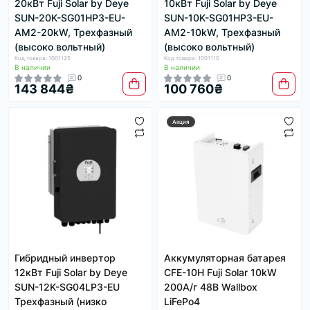
20кВт Fuji Solar by Deye
10кВт Fuji Solar by Deye
SUN-20K-SG01HP3-EU-
SUN-10K-SG01HP3-EU-
AM2-20kW, Трехфазный
AM2-10kW, Трехфазный
(высоко вольтный)
(высоко вольтный)
Код товара: 1001125
Код товара: 1001110
В наличии
В наличии
0
0
143 844₴
100 760₴
Акция
Гибридный инвертор
Аккумуляторная батарея
12кВт Fuji Solar by Deye
CFE-10H Fuji Solar 10kW
SUN-12K-SG04LP3-EU
200А/г 48В Wallbox
Трехфазный (низко
LiFePo4