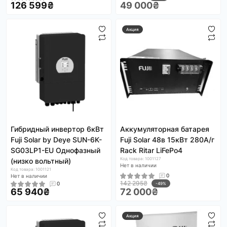
126 599₴
49 000₴
Акция
Гибридный инвертор 6кВт
Аккумуляторная батарея
Fuji Solar by Deye SUN-6K-
Fuji Solar 48в 15кВт 280А/г
SG03LP1-EU Однофазный
Rack Ritar LiFePo4
Код товара: 1001127
(низко вольтный)
Нет в наличии
Код товара: 1001121
0
Нет в наличии
142 295₴
0
-49%
65 940₴
72 000₴
Акция