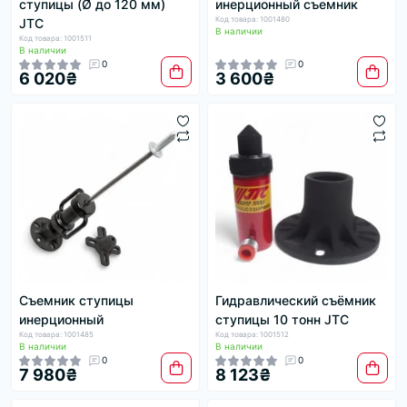
ступицы (Ø до 120 мм)
инерционный съемник
Код товара: 1001480
JTC
В наличии
Код товара: 1001511
В наличии
0
0
6 020₴
3 600₴
Съемник ступицы
Гидравлический съёмник
инерционный
ступицы 10 тонн JTC
Код товара: 1001485
Код товара: 1001512
В наличии
В наличии
0
0
7 980₴
8 123₴