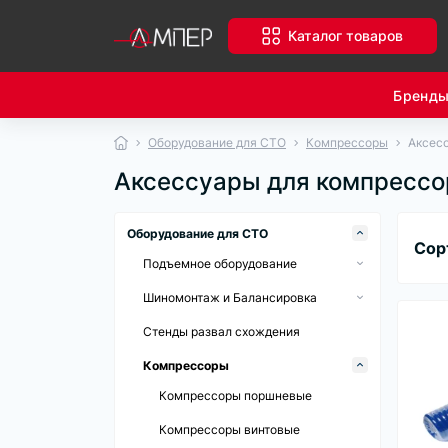
Каталог товаров
Бренд
Оборудование для СТО
Компрессоры
Аксес
Аксессуары для компрессо
Оборудование для СТО
Сор
Подъемное оборудование
Автомобильные подъемники
Шиномонтаж и Балансировка
Домкраты
Шиномонтажные стенды
Стенды развал схождения
Аксессуары и элементы для
Балансировочные стенды
Компрессоры
подъемников
Аксессуары для шиномонтажа
Компрессоры поршневые
Компрессоры винтовые