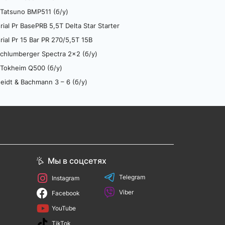
Tatsuno BMP511 (б/у)
l Pr BasePRB 5,5T Delta Star Starter
al Pr 15 Bar PR 270/5,5T 15B
hlumberger Spectra 2x2 (б/у)
Tokheim Q500 (б/у)
idt & Bachmann 3 – 6 (б/у)
Мы в соцсетях
Telegram
Instagram
Viber
Facebook
YouTube
TikTok