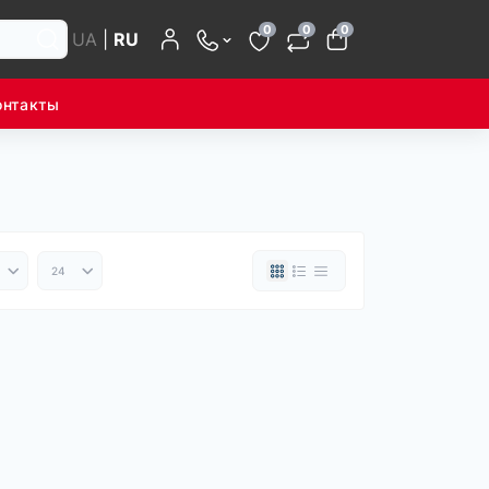
0
0
0
UA
|
RU
онтакты