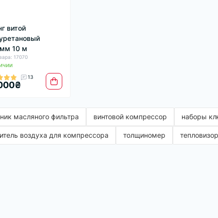
г витой
уретановый
мм 10 м
вара: 17070
ичии
13
000₴
ник масляного фильтра
винтовой компрессор
наборы кл
итель воздуха для компрессора
толщиномер
тепловизо