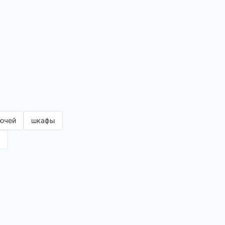
ючей
шкафы
р