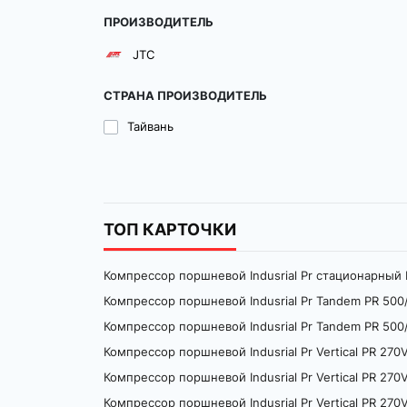
Очистители для кузова
Автопарфюмерия
Молотки
пылесосов
ПРОИЗВОДИТЕЛЬ
Аксессуары для клининга
Газонокосилки
Дренажные насосы
Пескоструи
Аксессуары для уборки салона
Трещотки
авто
Пилы
Насосы для сада
JTC
Запчасти и комплектующие к АВД
Секаторы и кусторезы
Насосы для дома
Шланги для моек высокого
СТРАНА ПРОИЗВОДИТЕЛЬ
давления
Тримеры
Погружные насосы
Тайвань
Фильтры для моек
Аксессуары для садовой техники
Катушки и тележки
Зарядные устройства и
Дождеватели
аккумуляторы для садового
Шланги поливочные
инструмента
ТОП КАРТОЧКИ
Пистолеты для полива
Аксесуары для полива
Компрессор поршневой Indusrial Pr стационарный De
Компрессор поршневой Indusrial Pr Tandem PR 500/
Компрессор поршневой Indusrial Pr Tandem PR 500
Компрессор поршневой Indusrial Pr Vertical PR 270
Компрессор поршневой Indusrial Pr Vertical PR 270
Компрессор поршневой Indusrial Pr Vertical PR 270V/