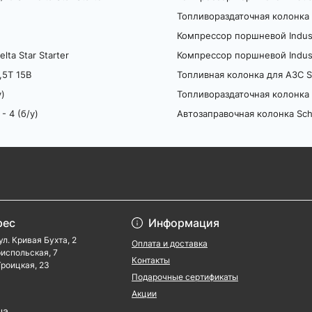
Топливораздаточная колонка 
Компрессор поршневой Indusria
lta Star Starter
Компрессор поршневой Indusri
,5T 15B
Топливная колонка для АЗС Sc
у)
Топливораздаточная колонка 
- 4 (б/у)
Автозаправочная колонка Sche
рес
Информация
ул. Кривая Бухта, 2
Оплата и доставка
ориспольская, 7
Контакты
 Троицкая, 23
Подарочные сертификаты
Акции
ua