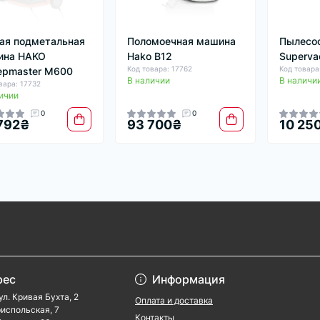
ая подметальная
Поломоечная машина
Пылесос
ина HAKO
Hako B12
Superva
Код товара: 17762
Код товара
pmaster M600
В наличии
В наличи
вара: 17732
ичии
0
0
792₴
93 700₴
10 25
рес
Информация
ул. Кривая Бухта, 2
Оплата и доставка
ориспольская, 7
Контакты