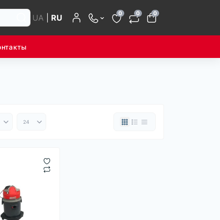
0
0
0
UA
|
RU
онтакты