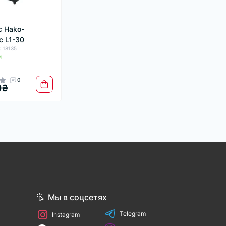
 Hako-
c L1-30
: 18135
и
0
0₴
Мы в соцсетях
Telegram
Instagram