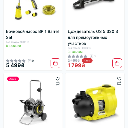
Бочковой насос BP 1 Barrel
Дождеватель OS 5.320 S
Set
для прямоугольных
Код товара: 1000117
участков
В наличии
Код товара: 1000215
В наличии
0
2 499₴
0
-28%
5 499₴
1 799₴
Акция