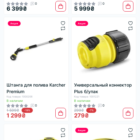
0
0
6 399₴
5 999₴
Акция
Акция
Штанга для полива Karcher
Универсальный коннектор
Premium
Plus б/упак
Код товара: 1000206
Код товара: 1001221
В наличии
В наличии
0
0
1 599₴
299₴
-19%
-7%
1 299₴
279₴
Акция