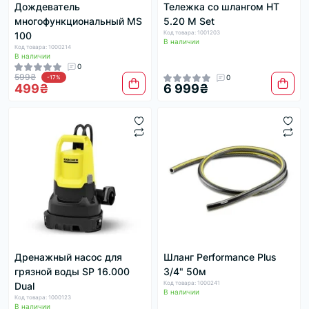
Дождеватель
Тележка со шлангом HT
многофункциональный MS
5.20 M Set
Код товара: 1001203
100
В наличии
Код товара: 1000214
В наличии
0
599₴
0
-17%
499₴
6 999₴
Дренажный насос для
Шланг Performance Plus
грязной воды SP 16.000
3/4" 50м
Код товара: 1000241
Dual
В наличии
Код товара: 1000123
В наличии