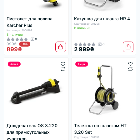
Пистолет для полива
Катушка для шланга HR 4
Код товара: 1001208
Karcher Plus
В наличии
Код товара: 1000197
В наличии
0
999₴
0
-10%
899₴
2 999₴
Акция
Акция
Дождеватель OS 3.220
Тележка со шлангом HT
для прямоугольных
3.20 Set
Код товара: 1001199
участков