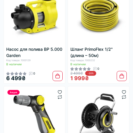
Насос для полива BP 5.000
Шланг PrimoFlex 1/2"
Garden
(длина – 50м)
Код товара: 1000129
Код товара: 1000232
В наличии
В наличии
0
2 499₴
0
-20%
6 499₴
1 999₴
Акция