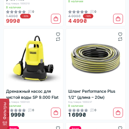
В наличии
Код товара: 1000210
В наличии
0
0
1 499₴
4 999₴
-33%
-10%
999₴
4 499₴
Дренажный насос для
Шланг Performance Plus
чистой воды SP 9.000 Flat
1/2" (длина – 20м)
Код товара: 1000120
Код товара: 1000237
Фильтры
В наличии
В наличии
0
0
3 999₴
1 699₴
Акция
Акция