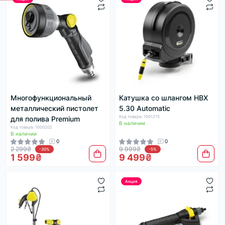
Многофункциональный
Катушка со шлангом HBX
металлический пистолет
5.30 Automatic
Код товара: 1001215
для полива Premium
В наличии
Код товара: 1000202
В наличии
0
0
2 299₴
9 999₴
-30%
-5%
1 599₴
9 499₴
Акция